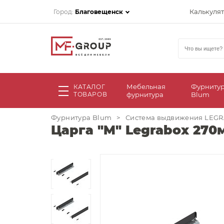
Калькуля
Город:
Благовещенск
Мебельная
Фурниту
КАТАЛОГ
ТОВАРОВ
фурнитура
Blum
Фурнитура Blum
>
Система выдвижения LEG
Царга "M" Legrabox 270