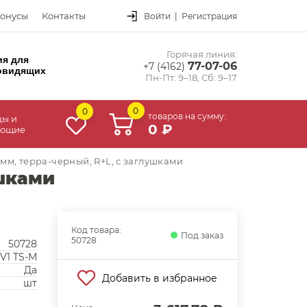
онусы
Контакты
Войти
|
Регистрация
Горячая линия:
ия для
77-07-06
+7 (4162)
овидящих
Пн-Пт: 9–18, Сб: 9–17
0
0
товаров на сумму:
цы и
0 ₽
ующие
0мм, терра-черный, R+L, с заглушками
ушками
Код товара:
Под заказ
50728
50728
V1 TS-M
Да
Добавить в избранное
шт