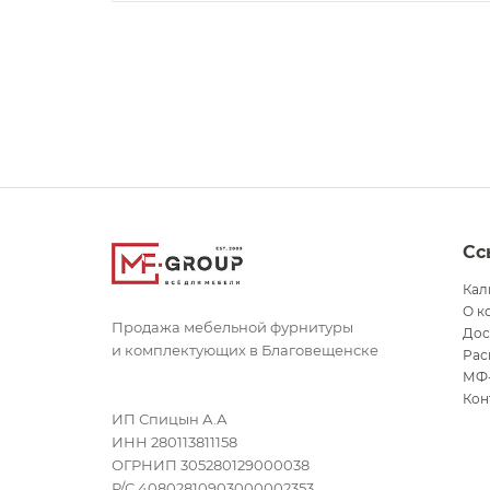
Сс
Кал
О к
Продажа мебельной фурнитуры
Дос
и комплектующих в Благовещенске
Рас
МФ
Кон
ИП Спицын А.А
ИНН 280113811158
ОГРНИП 305280129000038
Р/С 40802810903000002353