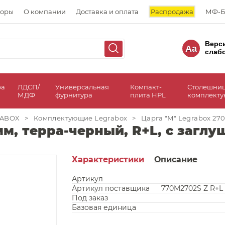
торы
О компании
Доставка и оплата
Распродажа
МФ-Б
Верс
Aa
слаб
ра
ЛДСП/
Универсальная
Компакт-
Столешни
МДФ
фурнитура
плита HPL
комплект
RABOX
>
Комплектующие Legrabox
>
Царга "M" Legrabox 27
мм, терра-черный, R+L, с загл
Характеристики
Описание
Артикул
Артикул поставщика
770M2702S Z R+L 
Под заказ
Базовая единица