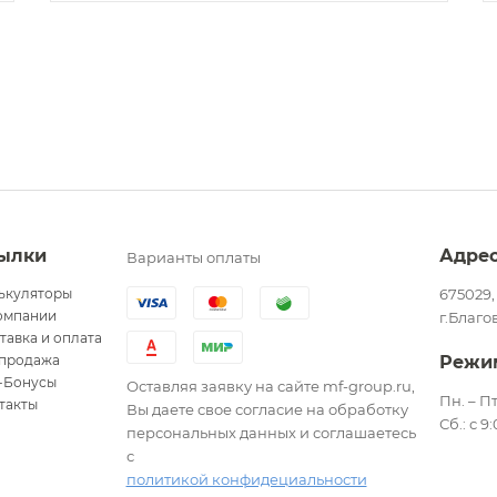
ылки
Адре
Варианты оплаты
ькуляторы
675029,
омпании
г.Благо
тавка и оплата
продажа
Режи
-Бонусы
Оставляя заявку на сайте mf-group.ru,
Пн. – Пт
такты
Вы даете свое согласие на обработку
Сб.: с 9
персональных данных и соглашаетесь
с
политикой конфидециальности