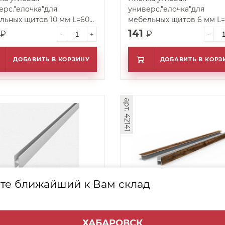
ерс."елочка"для
универс."елочка"для
льных щитов 10 мм L=600
мебельных щитов 6 мм L
Т-410 (матовая)
мм СТ-46 (матовая)
141
₽
₽
-
+
-
ДОБАВИТЬ В КОРЗИНУ
ДОБАВИТЬ В КОРЗ
арт. 42141
те ближайший к Вам склад
ка соединительная для
Соединительная планка д
льных щитов 10 мм L=600
фальшпанелей 4мм, 910
75м) СТ-110 (матовая)
(Обсидиан коричневый)
ХАБАРОВСК