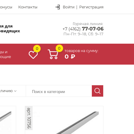
онусы
Контакты
Войти
|
Регистрация
Горячая линия:
ия для
77-07-06
+7 (4162)
овидящих
Пн-Пт: 9–18, Сб: 9–17
0
0
товаров на сумму:
цы и
0 ₽
ующие
аличию
арт. 10756