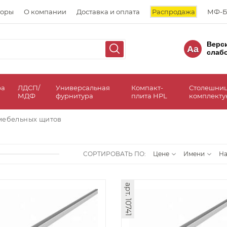
торы
О компании
Доставка и оплата
Распродажа
МФ-Б
Верс
Aa
слаб
ра
ЛДСП/
Универсальная
Компакт-
Столешни
МДФ
фурнитура
плита HPL
комплект
мебельных щитов
СОРТИРОВАТЬ ПО:
Цене
Имени
Н
арт. 10741