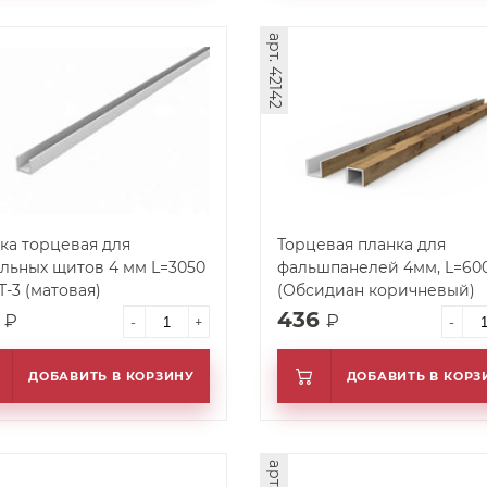
арт. 42142
ка торцевая для
Торцевая планка для
льных щитов 4 мм L=3050
фальшпанелей 4мм, L=600
мм СТ-3 (матовая)
(Обсидиан коричневый)
5
436
₽
₽
-
+
-
ДОБАВИТЬ В КОРЗИНУ
ДОБАВИТЬ В КОРЗ