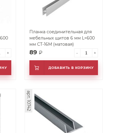
Планка соединительная для
=600
мебельных щитов 6 мм L=600
мм СТ-16М (матовая)
89
₽
+
-
+
ИНУ
ДОБАВИТЬ В КОРЗИНУ
арт. 10742