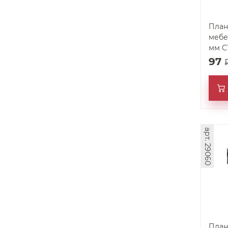
План
мебе
мм С
97
арт. 29060
План