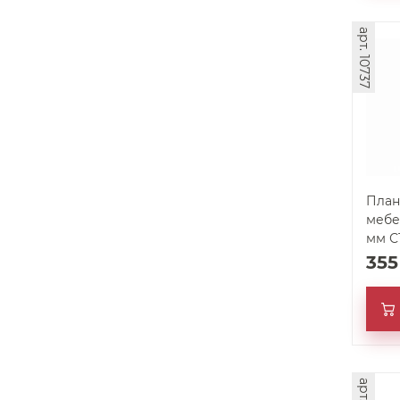
арт. 10737
План
мебе
35