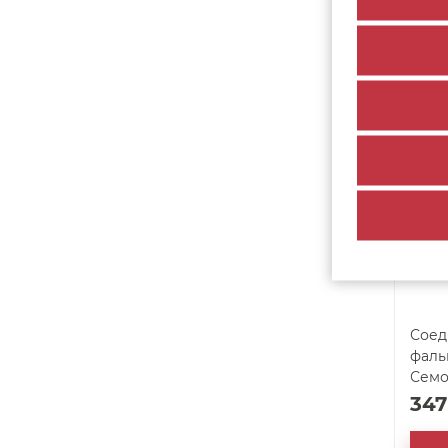
19
арт. 37123
Соед
фаль
Семо
34