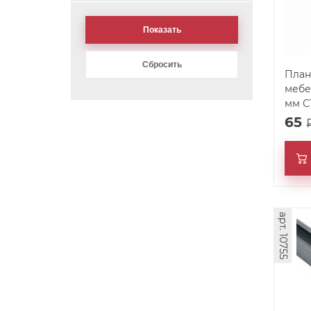
План
мебе
мм С
65
арт. 10755