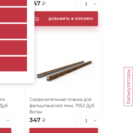
347
₽
+
-
+
ИНУ
ДОБАВИТЬ В КОРЗИНУ
арт. 37314
Калькуляторы
ля
Соединительная планка для
 Дуб
фальшпанелей 4мм, 7052 Дуб
Вотан
347
₽
+
-
+