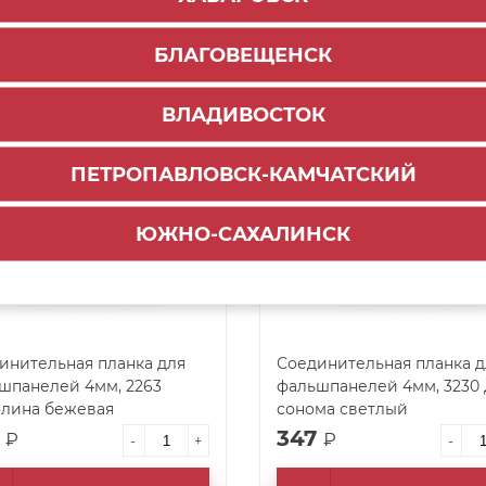
4
347
₽
₽
-
+
-
БЛАГОВЕЩЕНСК
ДОБАВИТЬ В КОРЗИНУ
ДОБАВИТЬ В КОРЗ
ВЛАДИВОСТОК
арт. 37122
ПЕТРОПАВЛОВСК-КАМЧАТСКИЙ
ЮЖНО-САХАЛИНСК
инительная планка для
Соединительная планка д
шпанелей 4мм, 2263
фальшпанелей 4мм, 3230
лина бежевая
сонома светлый
7
347
₽
₽
-
+
-