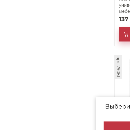
унив
мебе
мм С
137
арт. 29061
Выбери
План
мебе
м (0,