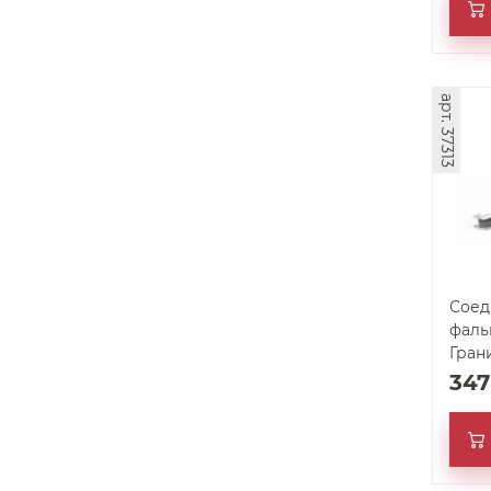
арт. 37313
Соед
фаль
Гран
34