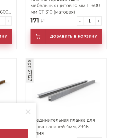
мебельных щитов 10 мм L=600
=600
мм СТ-310 (матовая)
171
₽
+
-
+
ИНУ
ДОБАВИТЬ В КОРЗИНУ
арт. 37127
ля
Соединительная планка для
фальшпанелей 4мм, 2946
Галия