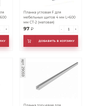
ля
Планка угловая F для
=600
мебельных щитов 4 мм L=600
мм СТ-2 (матовая)
97
₽
+
-
+
ИНУ
ДОБАВИТЬ В КОРЗИНУ
арт. 29059
Планка торцевая для