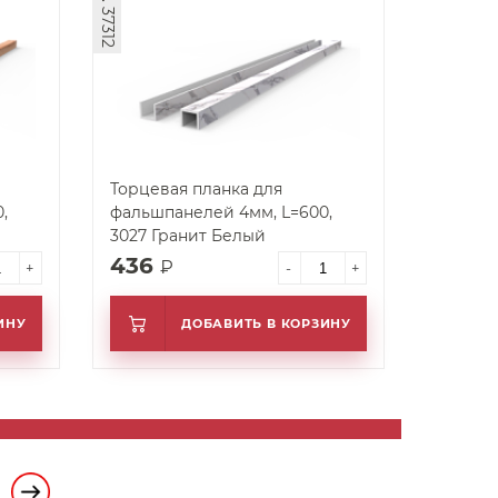
арт. 37312
Торцевая планка для
,
фальшпанелей 4мм, L=600,
3027 Гранит Белый
436
₽
+
-
+
ИНУ
ДОБАВИТЬ В КОРЗИНУ