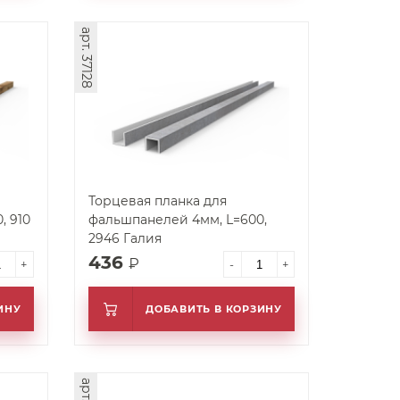
арт. 37128
Торцевая планка для
, 910
фальшпанелей 4мм, L=600,
2946 Галия
436
₽
+
-
+
ИНУ
ДОБАВИТЬ В КОРЗИНУ