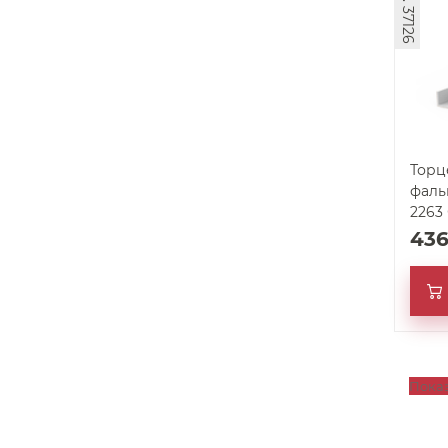
арт. 37126
Торц
фаль
2263
43
Пока