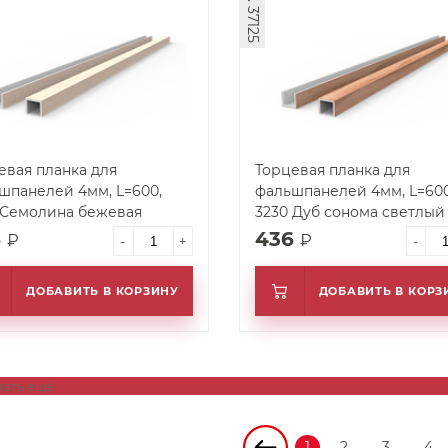
арт. 37125
евая планка для
Торцевая планка для
шпанелей 4мм, L=600,
фальшпанелей 4мм, L=600
 Семолина бежевая
3230 Дуб сонома светлый
6
436
₽
₽
-
+
-
ДОБАВИТЬ В КОРЗИНУ
ДОБАВИТЬ В КОРЗ
зать ещё
1
2
3
4