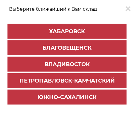
Выберите ближайший к Вам склад
0
0
ХАБАРОВСК
Версия для
Aa
БЛАГОВЕЩЕНСК
слабовидящих
ВЛАДИВОСТОК
КАТАЛОГ
Благовещенск
ТОВАРОВ
ПЕТРОПАВЛОВСК-КАМЧАТСКИЙ
Мебельная фурнитура
ЮЖНО-САХАЛИНСК
Барная организация