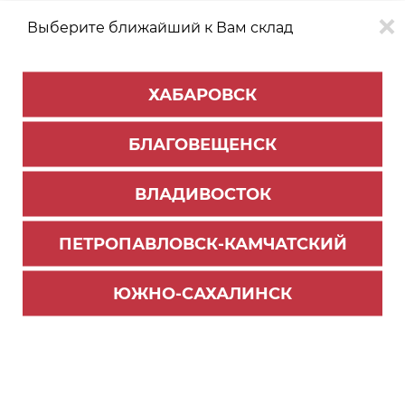
Выберите ближайший к Вам склад
0
0
ХАБАРОВСК
Версия для
Aa
БЛАГОВЕЩЕНСК
слабовидящих
ВЛАДИВОСТОК
КАТАЛОГ
Благовещенск
ТОВАРОВ
ПЕТРОПАВЛОВСК-КАМЧАТСКИЙ
Мойки кухонные
Фильтр
ЮЖНО-САХАЛИНСК
СОРТИРОВАТЬ ПО:
Цене
Имени
Наличию