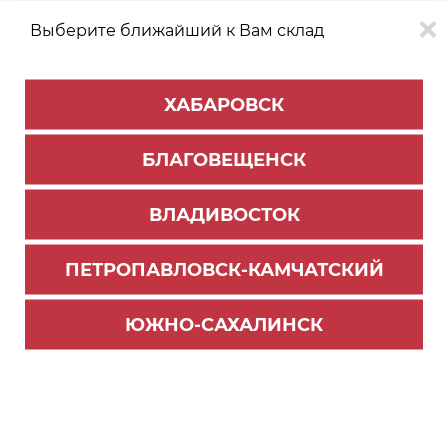
Выберите ближайший к Вам склад
0
0
ХАБАРОВСК
Версия для
Aa
БЛАГОВЕЩЕНСК
слабовидящих
ВЛАДИВОСТОК
КАТАЛОГ
Благовещенск
ТОВАРОВ
ПЕТРОПАВЛОВСК-КАМЧАТСКИЙ
ЮЖНО-САХАЛИНСК
Герметик Slotex
Компакт-плита HPL 12мм