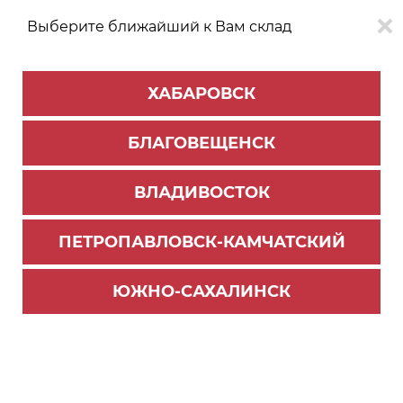
Выберите ближайший к Вам склад
0
0
ХАБАРОВСК
Версия для
Aa
БЛАГОВЕЩЕНСК
слабовидящих
ВЛАДИВОСТОК
КАТАЛОГ
Благовещенск
ТОВАРОВ
ПЕТРОПАВЛОВСК-КАМЧАТСКИЙ
Избранное
ЮЖНО-САХАЛИНСК
Вы не добавляли товары в избранное.
Ссылки