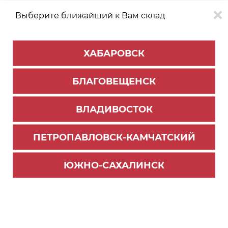
Выберите ближайший к Вам склад
0
0
ХАБАРОВСК
Версия для
Aa
БЛАГОВЕЩЕНСК
слабовидящих
ВЛАДИВОСТОК
КАТАЛОГ
Благовещенск
ТОВАРОВ
ПЕТРОПАВЛОВСК-КАМЧАТСКИЙ
ЛДСП/МДФ
Фильтр
ЮЖНО-САХАЛИНСК
СОРТИРОВАТЬ ПО:
Цене
Имени
Наличию