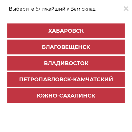
Выберите ближайший к Вам склад
0
0
ХАБАРОВСК
Версия для
Aa
БЛАГОВЕЩЕНСК
слабовидящих
ВЛАДИВОСТОК
КАТАЛОГ
Благовещенск
ТОВАРОВ
ПЕТРОПАВЛОВСК-КАМЧАТСКИЙ
Мебельная фурнитура
ЮЖНО-САХАЛИНСК
Воспользуйтесь калькулятором
внутреннего пространства выдвижного
ящика
Перейти к калькулятору