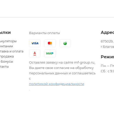
ылки
Адре
Варианты оплаты
ькуляторы
675029,
омпании
г.Благо
тавка и оплата
продажа
Режи
-Бонусы
Оставляя заявку на сайте mf-group.ru,
Пн. – Пт
такты
Вы даете свое согласие на обработку
Сб.: с 9
персональных данных и соглашаетесь
с
политикой конфидециальности
.