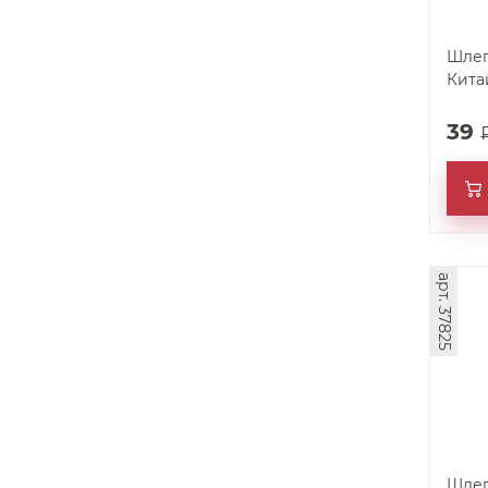
Шлег
Кита
39
арт. 37825
Шлег