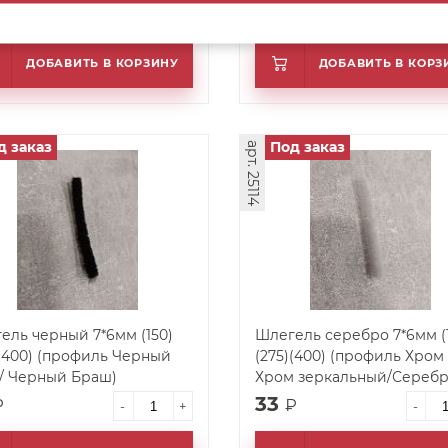
33
₽
₽
-
+
-
ДОБАВИТЬ В КОРЗИНУ
ДОБАВИТЬ В КОРЗ
д заказ
Под заказ
арт. 25114
ель черный 7*6мм (150)
Шлегель серебро 7*6мм (
)(400) (профиль Черный
(275)(400) (профиль Хром 
/ Черный Браш)
Хром зеркальный/Сереб
Браш)
33
₽
₽
-
+
-