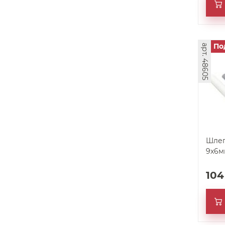
По
арт. 48605
Шлег
9х6м
10