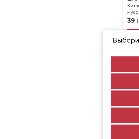
Кита
муар
39
Выбери
арт. 25108
Шлег