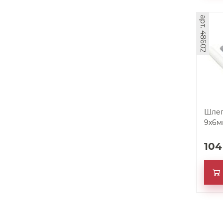
арт. 48602
Шлег
9х6м
10