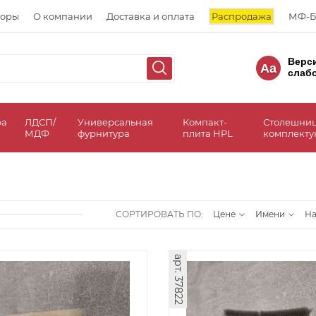
торы
О компании
Доставка и оплата
Распродажа
МФ-Б
Верс
Aa
слаб
ра
ЛДСП/
Универсальная
Компакт-
Столешни
МДФ
фурнитура
плита HPL
комплект
СОРТИРОВАТЬ ПО:
Цене
Имени
Н
арт. 37822