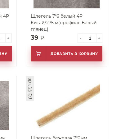
й 4P
Шлегель 7*6 белый 4P
Китай/275 м(профиль Белый
глянец)
39
₽
+
-
+
ИНУ
ДОБАВИТЬ В КОРЗИНУ
арт. 25109
мм
Шлегель бежевая 7*6мм