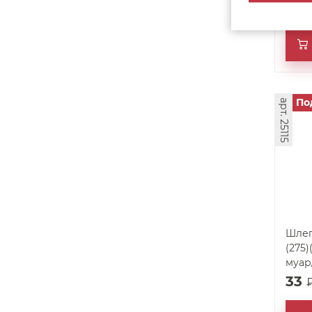
33
По
арт. 25115
Шлег
(275
муар
33