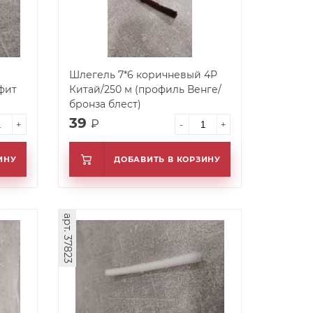
Шлегель 7*6 коричневый 4P
фит
Китай/250 м (профиль Венге/
бронза блест)
39
₽
+
-
+
ИНУ
ДОБАВИТЬ В КОРЗИНУ
арт. 37823