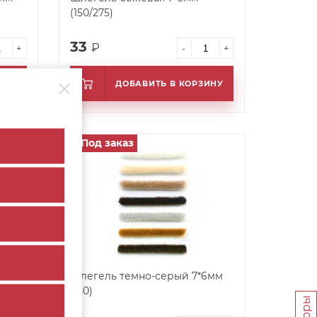
(150/275)
33
₽
+
-
+
ИНУ
ДОБАВИТЬ В КОРЗИНУ
Под заказ
арт. 25106
0)
Шлегель темно-серый 7*6мм
пань
(150)