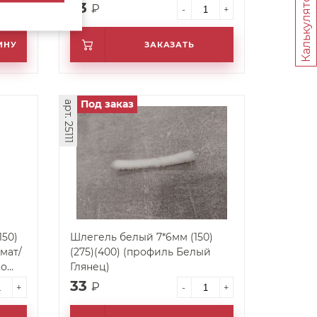
Калькуляторы
33
₽
+
-
+
ИНУ
ЗАКАЗАТЬ
Под заказ
арт. 25111
150)
Шлегель белый 7*6мм (150)
мат/
(275)(400) (профиль Белый
ро
Глянец)
33
₽
+
-
+