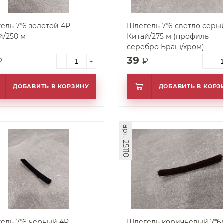
ель 7*6 золотой 4Р
Шлегель 7*6 светло серы
й/250 м
Китай/275 м (профиль
серебро Браш/хром)
39
₽
₽
-
+
-
ДОБАВИТЬ В КОРЗИНУ
ДОБАВИТЬ В КОРЗ
арт. 25110
ель 7*6 черный 4P
Шлегель коричневый 7*6