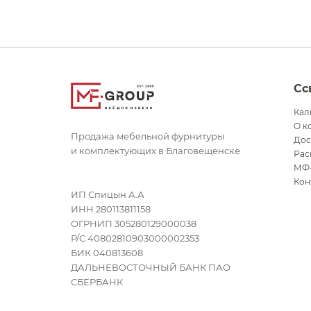
Сс
Кал
О к
Продажа мебельной фурнитуры
Дос
и комплектующих в Благовещенске
Рас
МФ
Кон
ИП Спицын А.А
ИНН 280113811158
ОГРНИП 305280129000038
Р/С 40802810903000002353
БИК 040813608
ДАЛЬНЕВОСТОЧНЫЙ БАНК ПАО
СБЕРБАНК