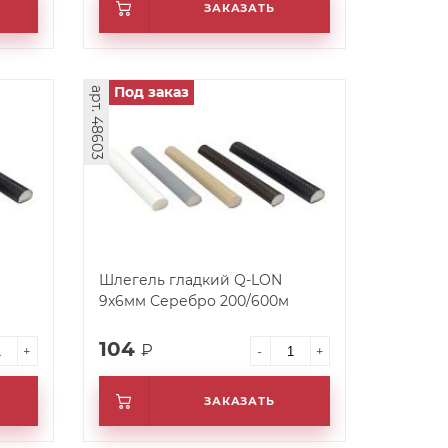
ЗАКАЗАТЬ
Под заказ
арт. 48603
Шлегель гладкий Q-LON
м
9х6мм Серебро 200/600м
104
₽
+
-
+
ЗАКАЗАТЬ