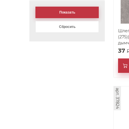
Шлег
(275
дымч
37
арт. 37824