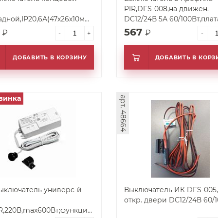
PIR,DFS-008,на движен.
адной,IP20,6А(47х26х10мм)
DC12/24В 5А 60/100Вт,плат
евый
10х32
2
567
₽
₽
-
+
-
ДОБАВИТЬ В КОРЗИНУ
ДОБАВИТЬ В КОРЗ
винка
арт. 48664
ыключатель универс-й
Выключатель ИК DFS-005,
откр. двери DC12/24В 60/
R,220В,max600Вт;функции:дверь/