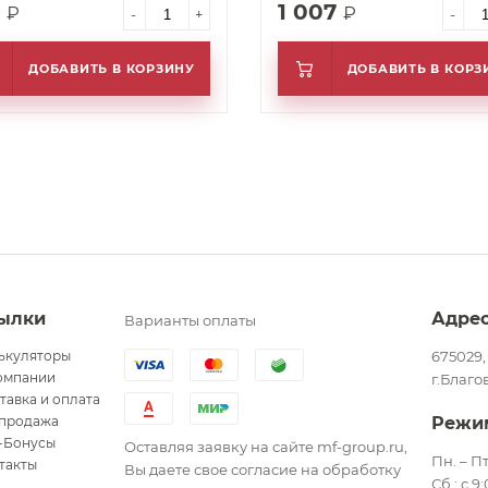
расс срабатыв. 5см.
7
1 007
₽
₽
-
+
-
к D=17.5
ДОБАВИТЬ В КОРЗИНУ
ДОБАВИТЬ В КОРЗ
ылки
Адре
Варианты оплаты
ькуляторы
675029,
омпании
г.Благо
тавка и оплата
продажа
Режи
-Бонусы
Оставляя заявку на сайте mf-group.ru,
Пн. – Пт
такты
Вы даете свое согласие на обработку
Сб.: с 9