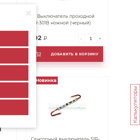
21. Выключатель проходной
GR-301B ножной (черный)
102
₽
+
-
+
ИНУ
ДОБАВИТЬ В КОРЗИНУ
Новинка
арт. 62594
Калькуляторы
Сенсорный выключатель SIR-