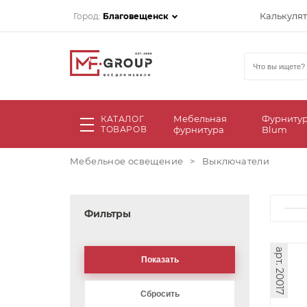
Калькуля
Город:
Благовещенск
Мебельная
Фурниту
КАТАЛОГ
ТОВАРОВ
фурнитура
Blum
Мебельное освещение
>
Выключатели
Фильтры
арт. 20017