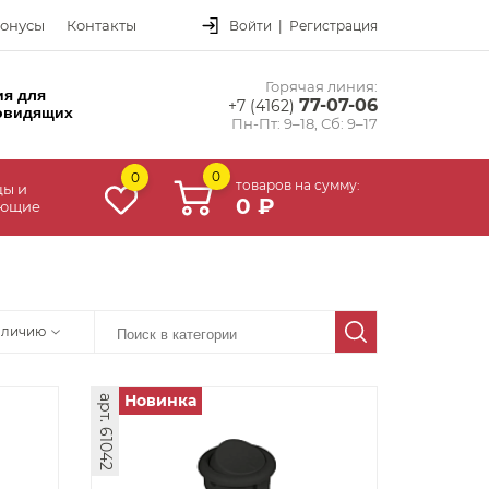
онусы
Контакты
Войти
|
Регистрация
Горячая линия:
ия для
77-07-06
+7 (4162)
овидящих
Пн-Пт: 9–18, Сб: 9–17
0
0
товаров на сумму:
цы и
0 ₽
ующие
аличию
Новинка
арт. 61042