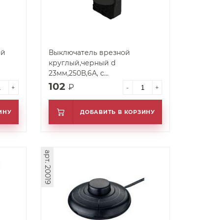
ой
Выключатель врезной
круглый,черный d
23мм,250В,6А, с
пружинн.терминалом для
102
₽
+
-
+
пров.0,5-1,0мм2
ИНУ
ДОБАВИТЬ В КОРЗИНУ
арт. 20019