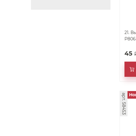
21. 
P806
45
Но
арт. 58453