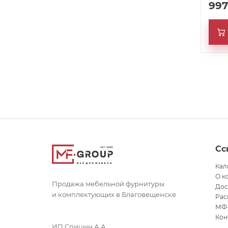
рука,
99
датчи
Сс
Кал
О к
Продажа мебельной фурнитуры
Дос
и комплектующих в Благовещенске
Рас
МФ
Кон
ИП Спицын А.А