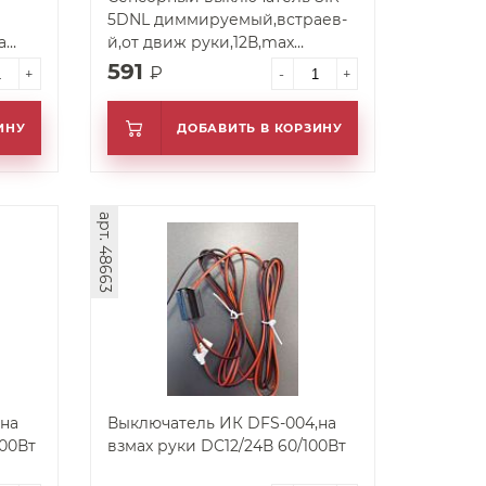
5DNL диммируемый,встраев-
а
й,от движ руки,12В,max
5А,4000К(для нейтр.света)
591
₽
+
-
+
ИНУ
ДОБАВИТЬ В КОРЗИНУ
арт. 48663
на
Выключатель ИК DFS-004,на
100Вт
взмах руки DC12/24В 60/100Вт