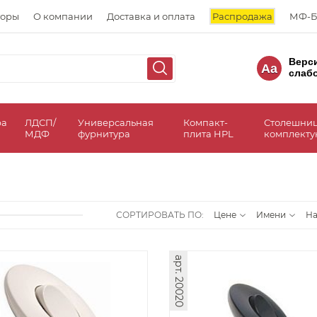
торы
О компании
Доставка и оплата
Распродажа
МФ-Б
Верс
Aa
слаб
ра
ЛДСП/
Универсальная
Компакт-
Столешни
МДФ
фурнитура
плита HPL
комплект
СОРТИРОВАТЬ ПО:
Цене
Имени
Н
арт. 20020