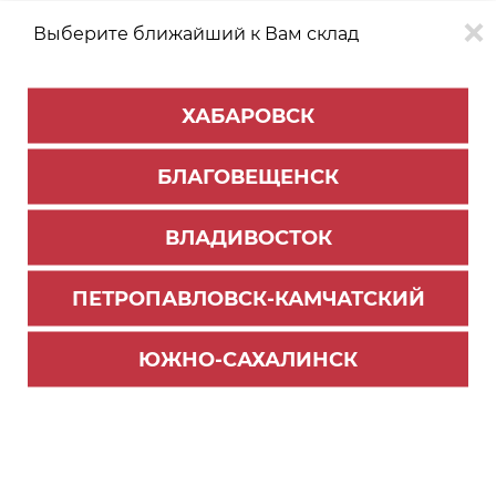
Выберите ближайший к Вам склад
0
0
ХАБАРОВСК
Версия для
Aa
БЛАГОВЕЩЕНСК
слабовидящих
ВЛАДИВОСТОК
КАТАЛОГ
Благовещенск
ТОВАРОВ
ПЕТРОПАВЛОВСК-КАМЧАТСКИЙ
ЛДСП/МДФ
ЮЖНО-САХАЛИНСК