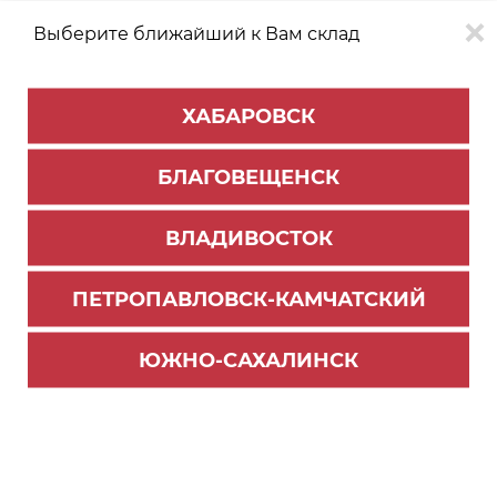
Выберите ближайший к Вам склад
0
0
ХАБАРОВСК
Версия для
Aa
БЛАГОВЕЩЕНСК
слабовидящих
ВЛАДИВОСТОК
КАТАЛОГ
Благовещенск
ТОВАРОВ
ПЕТРОПАВЛОВСК-КАМЧАТСКИЙ
Мебельная фурнитура
ЮЖНО-САХАЛИНСК
Петли для алюм.профиля