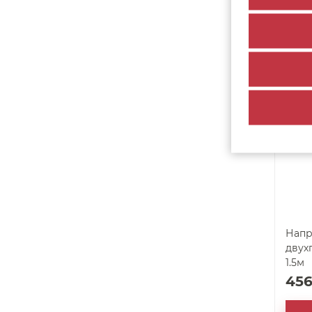
20
арт. 19729
Напр
двух
1.5м
45