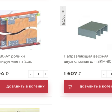
арт. 19728
80-AY ролики
Направляющая верхняя
лируемые на 2дв.
двухполозная для SKM-80
04
1 607
₽
₽
-
+
-
ДОБАВИТЬ В КОРЗИНУ
ДОБАВИТЬ В КОРЗ