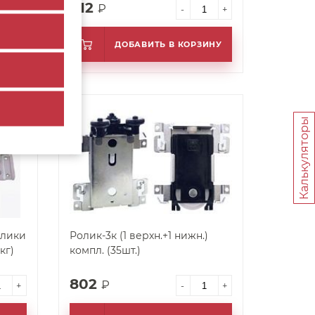
412
₽
+
-
+
ИНУ
ДОБАВИТЬ В КОРЗИНУ
арт. 20791
Калькуляторы
олики
Ролик-3к (1 верхн.+1 нижн.)
кг)
компл. (35шт.)
802
₽
+
-
+