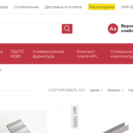
торы
О компании
Доставка и оплата
Распродажа
МФ-Б
Верс
Aa
слаб
ра
ЛДСП/
Универсальная
Компакт-
Столешни
МДФ
фурнитура
плита HPL
комплект
е
СОРТИРОВАТЬ ПО:
Цене
Имени
Н
арт. 13395