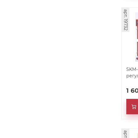
арт. 19732
SKM-
регу
1 6