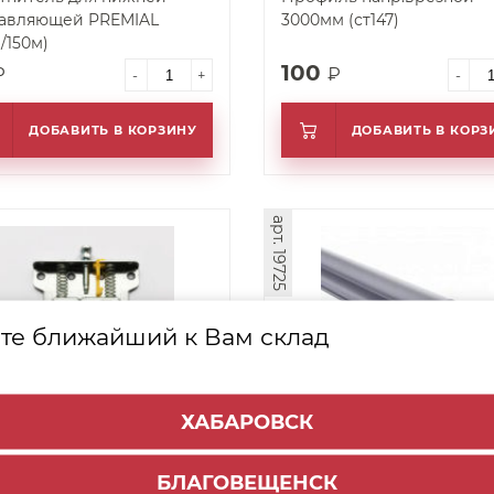
авляющей PREMIAL
3000мм (ст147)
/150м)
100
₽
₽
-
+
-
ДОБАВИТЬ В КОРЗИНУ
ДОБАВИТЬ В КОРЗ
арт. 19725
те ближайший к Вам склад
ХАБАРОВСК
70 Ролик с фиксатором
Направляющая нижняя
 Турция (ШТ!) (144)
однополозная для SKM 30
БЛАГОВЕЩЕНСК