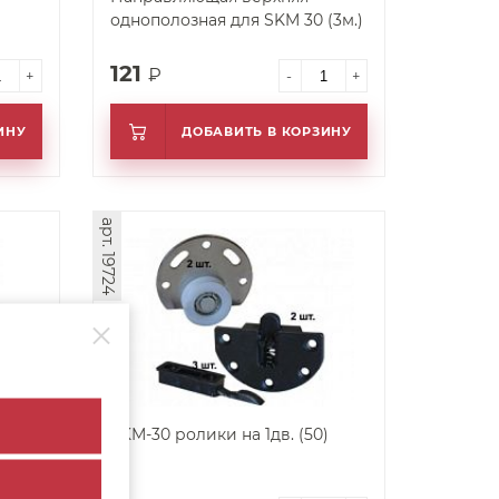
однополозная для SKM 30 (3м.)
121
₽
+
-
+
ИНУ
ДОБАВИТЬ В КОРЗИНУ
арт. 19724
SKM-30 ролики на 1дв. (50)