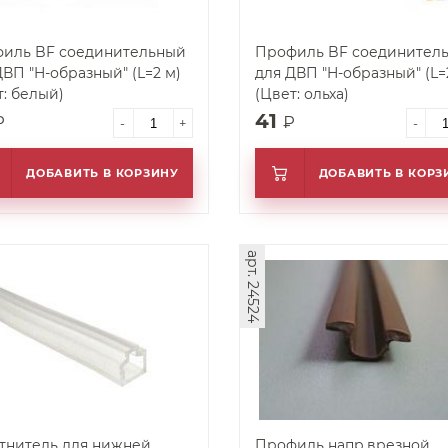
иль BF соединительный
Профиль BF соединител
зный" (L=2 м)
для ДВП "H-образный" (L=2 м)
т: белый)
(Цвет: ольха)
41
₽
₽
-
+
-
ДОБАВИТЬ В КОРЗИНУ
ДОБАВИТЬ В КОРЗ
арт. 24524
тнитель для нижней
Профиль напр.врезной