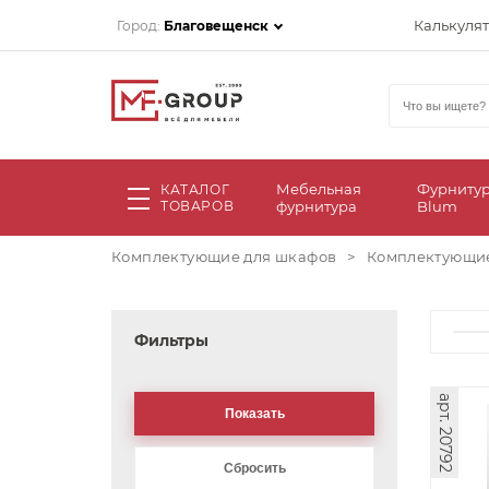
Калькуля
Город:
Благовещенск
Мебельная
Фурниту
КАТАЛОГ
ТОВАРОВ
фурнитура
Blum
Комплектующие для шкафов
>
Комплектующи
Фильтры
арт. 20792