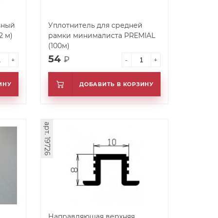
ьный
Уплотнитель для средней
рамки минималиста PREMIAL
(100м)
54
₽
+
-
+
ИНУ
ДОБАВИТЬ В КОРЗИНУ
арт. 19726
Направляющая верхняя