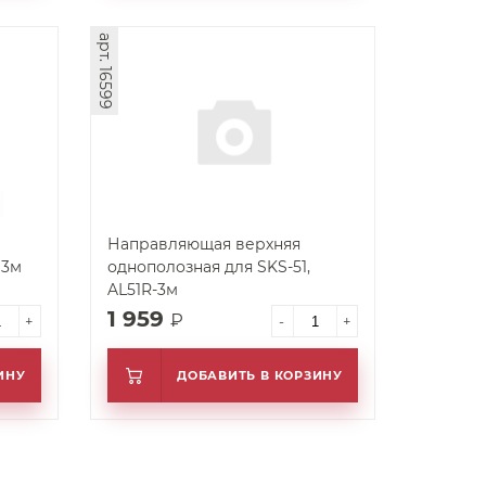
арт. 16599
Направляющая верхняя
 3м
однополозная для SKS-51,
AL51R-3м
1 959
₽
+
-
+
ИНУ
ДОБАВИТЬ В КОРЗИНУ