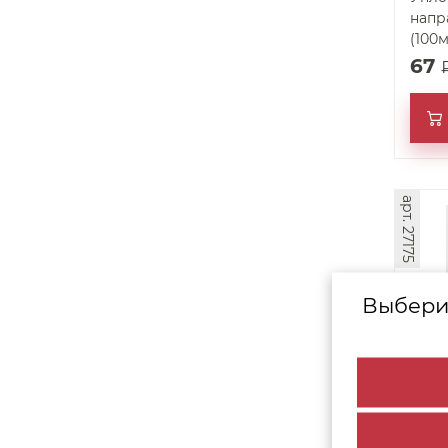
напр
(100м
67
арт. 27175
Выбери
РКМ 
MEPA