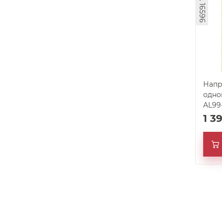
арт. 16596
Напр
одно
AL99
1 3