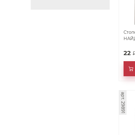
Стоп
НАЙД
22
арт. 29891