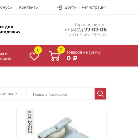
онусы
Контакты
Войти
|
Регистрация
Горячая линия:
ия для
77-07-06
+7 (4162)
овидящих
Пн-Пт: 9–18, Сб: 9–17
0
0
товаров на сумму:
цы и
0 ₽
ующие
аличию
арт. 24523