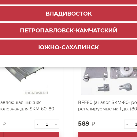
9
378
₽
₽
-
+
-
ВЛАДИВОСТОК
ДОБАВИТЬ В КОРЗИНУ
ДОБАВИТЬ В КОРЗ
ПЕТРОПАВЛОВСК-КАМЧАТСКИЙ
арт. 19733
ЮЖНО-САХАЛИНСК
авляющая нижняя
BFE80 (аналог SKM-80) р
полозная для SKM-60, 80
регулируемые на 1 дв. (80
6
589
₽
₽
-
+
-