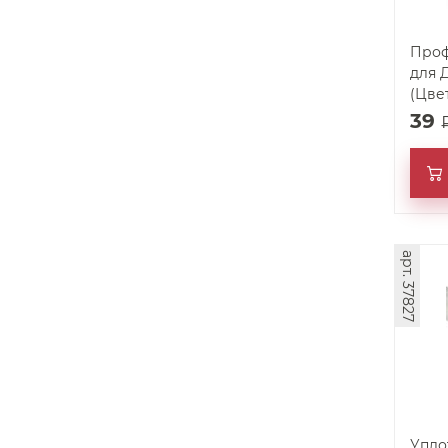
Проф
для ДВП "H-обра
(Цве
39
арт. 37827
Упло