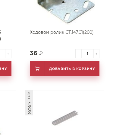
5
Ходовой ролик СТ.147.01(200)
)
36
₽
+
-
+
ИНУ
ДОБАВИТЬ В КОРЗИНУ
арт. 37828