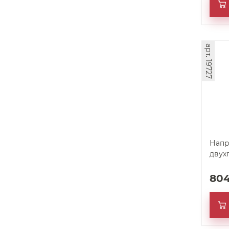
арт. 19727
Напр
двух
80