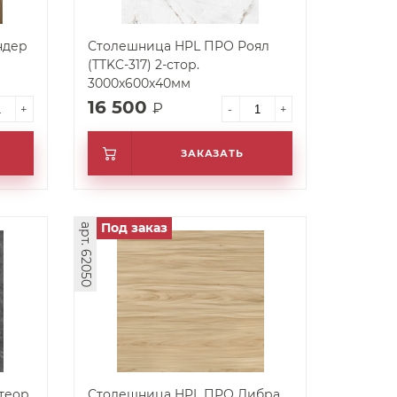
ндер
Столешница HPL ПРО Роял
(TTKC-317) 2-стор.
3000х600х40мм
16 500
₽
+
-
+
ЗАКАЗАТЬ
Под заказ
арт. 62050
теор
Столешница HPL ПРО Либра