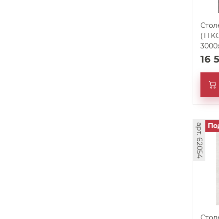
Стол
(TTKC
3000
16 
По
арт. 62054
Стол