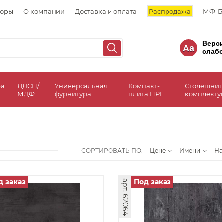
торы
О компании
Доставка и оплата
Распродажа
МФ-Б
Верс
Aa
слаб
ра
ЛДСП/
Универсальная
Компакт-
Столешни
МДФ
фурнитура
плита HPL
комплект
СОРТИРОВАТЬ ПО:
Цене
Имени
Н
д заказ
Под заказ
арт. 62064