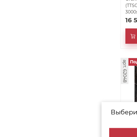
(TTSC
3000
16 
По
арт. 62048
Выбери
Стол
(TTKC
3000