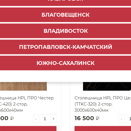
500
16 500
₽
₽
-
+
-
БЛАГОВЕЩЕНСК
ЗАКАЗАТЬ
ЗАКАЗАТЬ
ВЛАДИВОСТОК
д заказ
Под заказ
арт. 62040
ПЕТРОПАВЛОВСК-КАМЧАТСКИЙ
ЮЖНО-САХАЛИНСК
ешница HPL ПРО Честер
Столешница HPL ПРО Це
-420) 2-стор.
(TTKC-320) 2-стор.
х600х40мм
3000х600х40мм
500
16 500
₽
₽
-
+
-