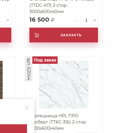
(TTDC-417) 2-стор.
3000х600х40мм
16 500
₽
+
-
+
ЗАКАЗАТЬ
Под заказ
арт. 62044
рера
Столешница HPL ПРО
Айсберг (TTKC-316) 2-стор.
3000х600х40мм