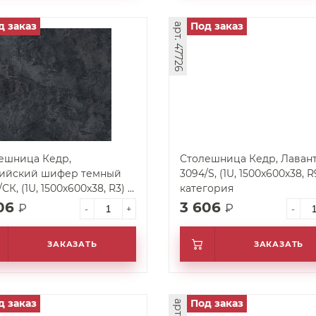
д заказ
Под заказ
арт. 47726
ешница Кедр,
Столешница Кедр, Лаван
ийский шифер темный
3094/S, (1U, 1500х600х38, R
СК, (1U, 1500х600х38, R3) 2
категория
гория
606
3 606
₽
₽
-
+
-
ЗАКАЗАТЬ
ЗАКАЗАТЬ
д заказ
Под заказ