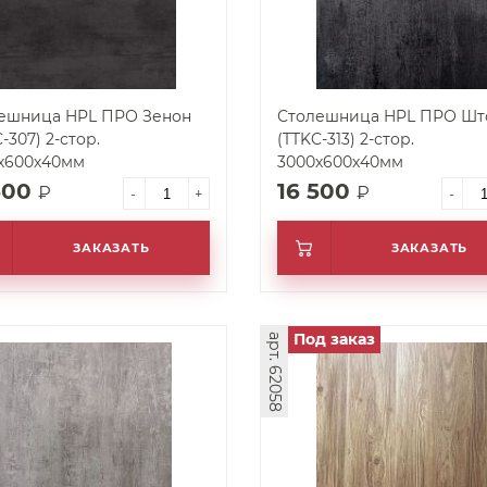
ешница HPL ПРО Зенон
Столешница HPL ПРО Шт
-307) 2-стор.
(TTKC-313) 2-стор.
х600х40мм
3000х600х40мм
500
16 500
₽
₽
-
+
-
ЗАКАЗАТЬ
ЗАКАЗАТЬ
Под заказ
арт. 62058