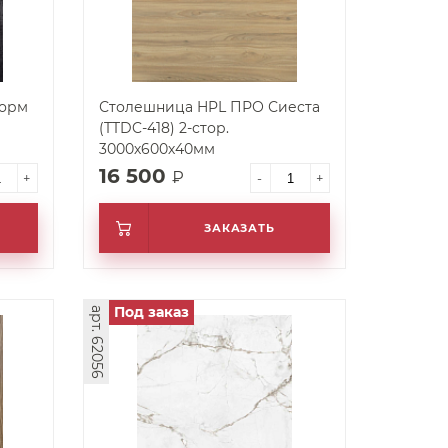
орм
Столешница HPL ПРО Сиеста
(TTDC-418) 2-стор.
3000х600х40мм
16 500
₽
+
-
+
ЗАКАЗАТЬ
Под заказ
арт. 62056