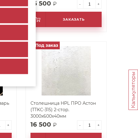
16 500
₽
+
-
+
ЗАКАЗАТЬ
Под заказ
арт. 62038
Калькуляторы
зарь
Столешница HPL ПРО Астон
(TTKC-315) 2-стор.
3000х600х40мм
16 500
₽
+
-
+