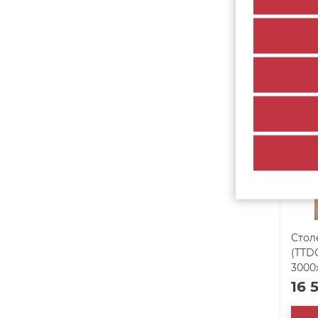
16 
По
арт. 62042
Стол
(TTDC
3000
16 