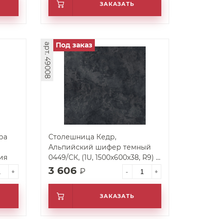
ЗАКАЗАТЬ
Под заказ
арт. 49008
ра
Столешница Кедр,
Альпийский шифер темный
ия
0449/СК, (1U, 1500х600х38, R9) 2
категория
3 606
₽
+
-
+
ЗАКАЗАТЬ