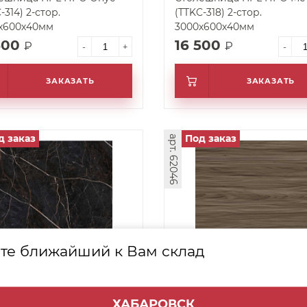
-314) 2-стор.
(TTKC-318) 2-стор.
х600х40мм
3000х600х40мм
500
16 500
₽
₽
-
+
-
ЗАКАЗАТЬ
ЗАКАЗАТЬ
д заказ
Под заказ
арт. 62046
те ближайший к Вам склад
ешница HPL ПРО Кронос
Столешница HPL ПРО Ка
-319) 2-стор.
(TTDC-423) 2-стор.
х600х40мм
3000х600х40мм
ХАБАРОВСК