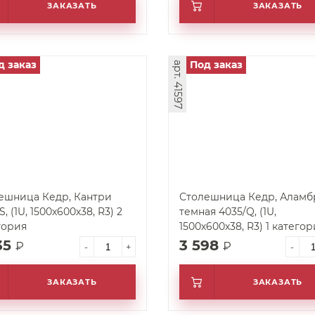
ЗАКАЗАТЬ
ЗАКАЗАТЬ
д заказ
Под заказ
арт. 41597
ешница Кедр, Кантри
Столешница Кедр, Аламб
S, (1U, 1500х600х38, R3) 2
темная 4035/Q, (1U,
гория
1500х600х38, R3) 1 категор
35
3 598
₽
₽
-
+
-
ЗАКАЗАТЬ
ЗАКАЗАТЬ