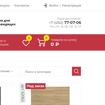
онусы
Контакты
Войти
|
Регистрация
Горячая линия:
ия для
77-07-06
+7 (4162)
овидящих
Пн-Пт: 9–18, Сб: 9–17
0
0
товаров на сумму:
цы и
0 ₽
ующие
аличию
Под заказ
арт. 62062