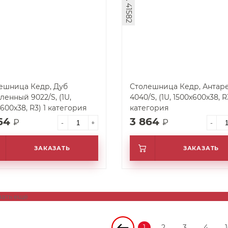
арт. 41582
ешница Кедр, Дуб
Столешница Кедр, Антар
ленный 9022/S, (1U,
4040/S, (1U, 1500х600х38, R3
600х38, R3) 1 категория
категория
864
3 864
₽
₽
-
+
-
ЗАКАЗАТЬ
ЗАКАЗАТЬ
зать ещё
1
2
3
4