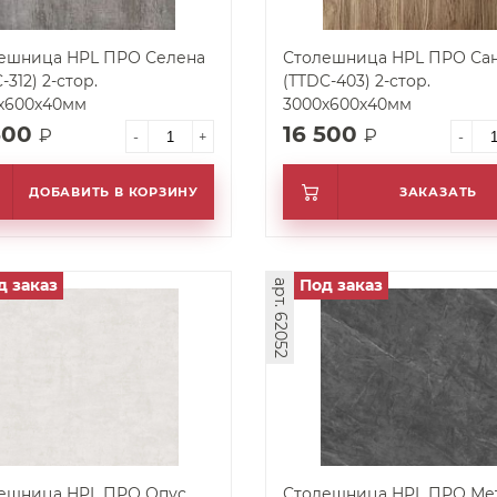
ешница HPL ПРО Селена
Столешница HPL ПРО Са
-312) 2-стор.
(TTDC-403) 2-стор.
х600х40мм
3000х600х40мм
500
16 500
₽
₽
-
+
-
ДОБАВИТЬ В КОРЗИНУ
ЗАКАЗАТЬ
д заказ
Под заказ
арт. 62052
ешница HPL ПРО Опус
Столешница HPL ПРО Ме