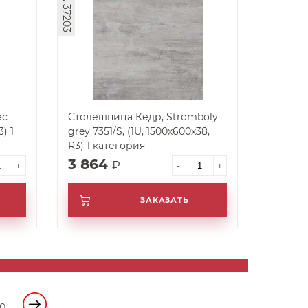
арт. 37203
ес
Столешница Кедр, Stromboly
) 1
grey 7351/S, (1U, 1500х600х38,
R3) 1 категория
3 864
₽
+
-
+
ЗАКАЗАТЬ
10