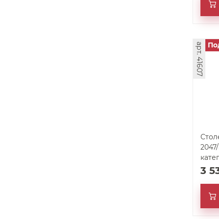
По
арт. 41607
Стол
2047/
кате
3 5