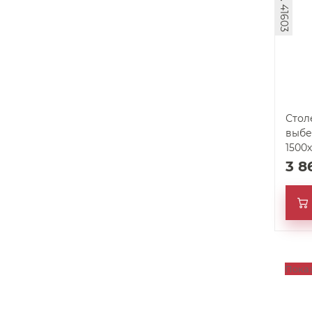
арт. 41603
Стол
выбе
1500х
3 
Пока