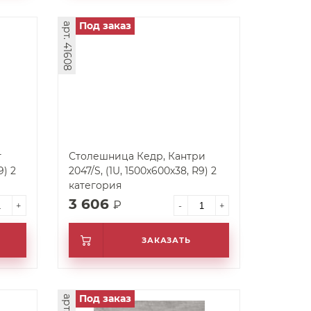
Под заказ
арт. 41608
т
Столешница Кедр, Кантри
9) 2
2047/S, (1U, 1500х600х38, R9) 2
категория
3 606
₽
+
-
+
ЗАКАЗАТЬ
Под заказ