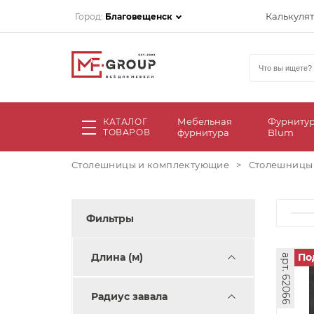
Калькуля
Город:
Благовещенск
Мебельная
Фурниту
КАТАЛОГ
ТОВАРОВ
фурнитура
Blum
Столешницы и комплектующие
>
Столешницы
Фильтры
Длина (м)
По
арт. 62066
Радиус завала