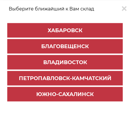
Выберите ближайший к Вам склад
0
0
ХАБАРОВСК
Версия для
Aa
БЛАГОВЕЩЕНСК
слабовидящих
ВЛАДИВОСТОК
КАТАЛОГ
Благовещенск
ТОВАРОВ
ПЕТРОПАВЛОВСК-КАМЧАТСКИЙ
Профиль Алюминиевый PREMIAL
Фильтр
ЮЖНО-САХАЛИНСК
СОРТИРОВАТЬ ПО:
Цене
Имени
Наличию