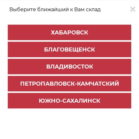
Выберите ближайший к Вам склад
0
0
ХАБАРОВСК
Версия для
Aa
БЛАГОВЕЩЕНСК
слабовидящих
ВЛАДИВОСТОК
КАТАЛОГ
Благовещенск
ТОВАРОВ
ПЕТРОПАВЛОВСК-КАМЧАТСКИЙ
Мебельная фурнитура
ЮЖНО-САХАЛИНСК
Газ-лифты
Толкатели Push to Open