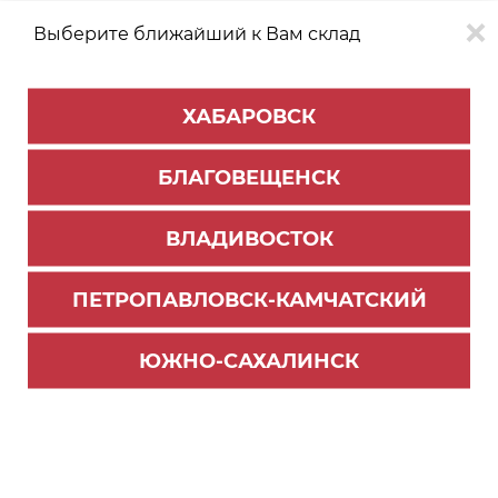
Выберите ближайший к Вам склад
0
0
ХАБАРОВСК
Версия для
Aa
БЛАГОВЕЩЕНСК
слабовидящих
ВЛАДИВОСТОК
КАТАЛОГ
Благовещенск
ТОВАРОВ
ПЕТРОПАВЛОВСК-КАМЧАТСКИЙ
Столешницы и комплектующие
ЮЖНО-САХАЛИНСК
Комплектующие к бортику Slotex