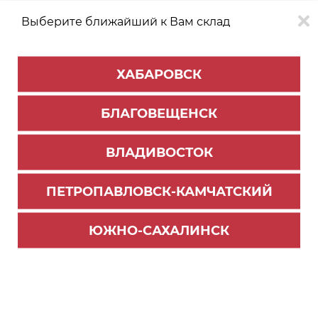
Выберите ближайший к Вам склад
0
0
ХАБАРОВСК
Версия для
Aa
БЛАГОВЕЩЕНСК
слабовидящих
ВЛАДИВОСТОК
КАТАЛОГ
Благовещенск
ТОВАРОВ
ПЕТРОПАВЛОВСК-КАМЧАТСКИЙ
Фурнитура Blum
>
Система выдвижения LEGRABOX
Фильтр
ЮЖНО-САХАЛИНСК
СОРТИРОВАТЬ ПО:
Цене
Имени
Наличию