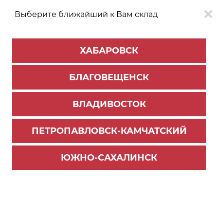
Выберите ближайший к Вам склад
0
0
ХАБАРОВСК
Версия для
Aa
БЛАГОВЕЩЕНСК
слабовидящих
ВЛАДИВОСТОК
КАТАЛОГ
Благовещенск
ТОВАРОВ
ПЕТРОПАВЛОВСК-КАМЧАТСКИЙ
Фурнитура Blum
>
Система выдвижения LEGRABOX
>
Комплектующие Legrabox
ЮЖНО-САХАЛИНСК
Царга "M" Legrabox 350мм, орион серая., R+L, с
заглушками