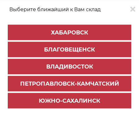
Выберите ближайший к Вам склад
0
0
ХАБАРОВСК
Версия для
Aa
БЛАГОВЕЩЕНСК
слабовидящих
ВЛАДИВОСТОК
КАТАЛОГ
Благовещенск
ТОВАРОВ
ПЕТРОПАВЛОВСК-КАМЧАТСКИЙ
Мебельное освещение
>
Светильники
Фильтр
ЮЖНО-САХАЛИНСК
СОРТИРОВАТЬ ПО:
Цене
Имени
Наличию