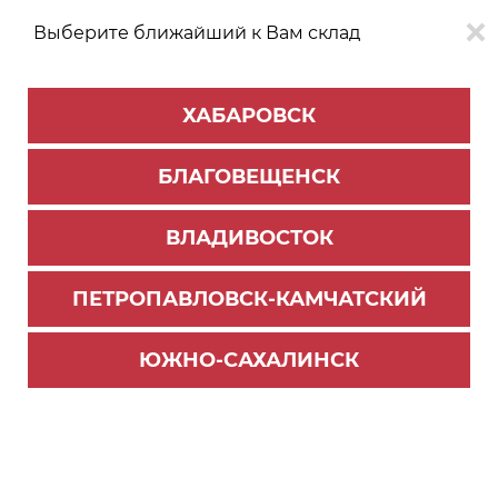
Выберите ближайший к Вам склад
0
0
ХАБАРОВСК
Версия для
Aa
БЛАГОВЕЩЕНСК
слабовидящих
ВЛАДИВОСТОК
КАТАЛОГ
Благовещенск
ТОВАРОВ
ПЕТРОПАВЛОВСК-КАМЧАТСКИЙ
Фурнитура Blum
>
Система выдвижения LEGRABOX
>
Комплектующие Legrabox
ЮЖНО-САХАЛИНСК
Царга "C" Legrabox 300мм, орион серая, R+L с з
аглушками