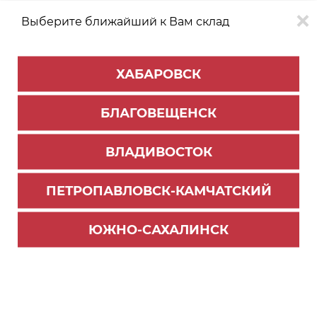
Выберите ближайший к Вам склад
0
0
ХАБАРОВСК
Версия для
Aa
БЛАГОВЕЩЕНСК
слабовидящих
ВЛАДИВОСТОК
КАТАЛОГ
Благовещенск
ТОВАРОВ
ПЕТРОПАВЛОВСК-КАМЧАТСКИЙ
Мебельная фурнитура
>
Ручки мебельные BOYARD
Фильтр
ЮЖНО-САХАЛИНСК
СОРТИРОВАТЬ ПО:
Цене
Имени
Наличию