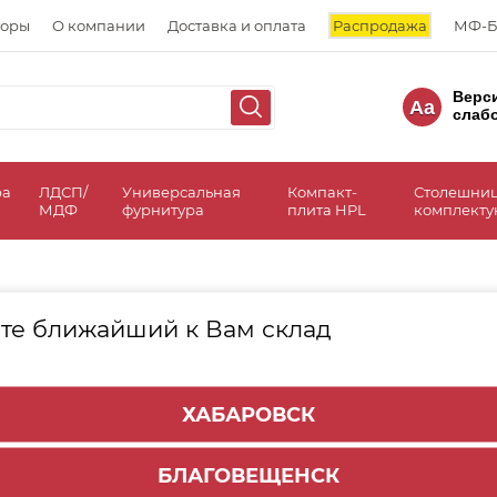
торы
О компании
Доставка и оплата
Распродажа
МФ-Б
Верс
Aa
слаб
ра
ЛДСП/
Универсальная
Компакт-
Столешни
МДФ
фурнитура
плита HPL
комплект
те ближайший к Вам склад
ХАБАРОВСК
ылки
Адре
Варианты оплаты
БЛАГОВЕЩЕНСК