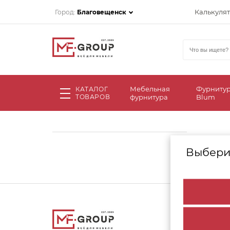
Калькуля
Город:
Благовещенск
Мебельная
Фурниту
КАТАЛОГ
ТОВАРОВ
фурнитура
Blum
Выбери
Сс