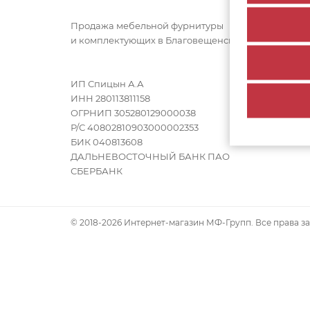
Кал
О к
Продажа мебельной фурнитуры
Дос
и комплектующих в Благовещенске
Рас
МФ
Кон
ИП Спицын А.А
ИНН 280113811158
ОГРНИП 305280129000038
Р/С 40802810903000002353
БИК 040813608
ДАЛЬНЕВОСТОЧНЫЙ БАНК ПАО
СБЕРБАНК
© 2018-2026 Интернет-магазин МФ-Групп. Все права 