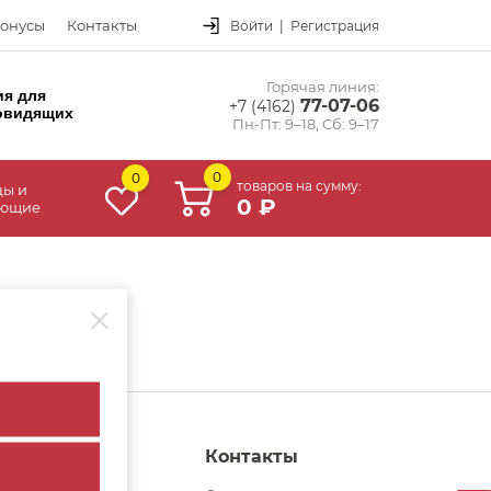
онусы
Контакты
Войти
|
Регистрация
Горячая линия:
ия для
77-07-06
+7 (4162)
овидящих
Пн-Пт: 9–18, Сб: 9–17
0
0
товаров на сумму:
цы и
0 ₽
ующие
с
Контакты