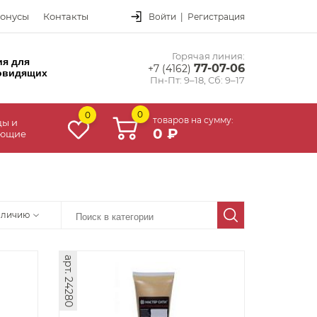
онусы
Контакты
Войти
|
Регистрация
Горячая линия:
ия для
77-07-06
+7 (4162)
овидящих
Пн-Пт: 9–18, Сб: 9–17
0
0
товаров на сумму:
цы и
0 ₽
ующие
аличию
арт. 24280