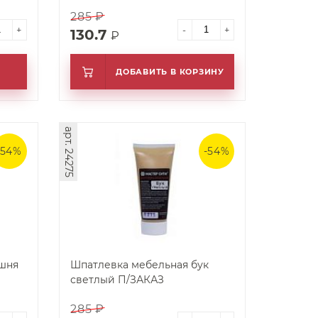
285 ₽
+
-
+
130.7
₽
ДОБАВИТЬ В КОРЗИНУ
арт. 24275
-54%
-54%
шня
Шпатлевка мебельная бук
светлый П/ЗАКАЗ
285 ₽