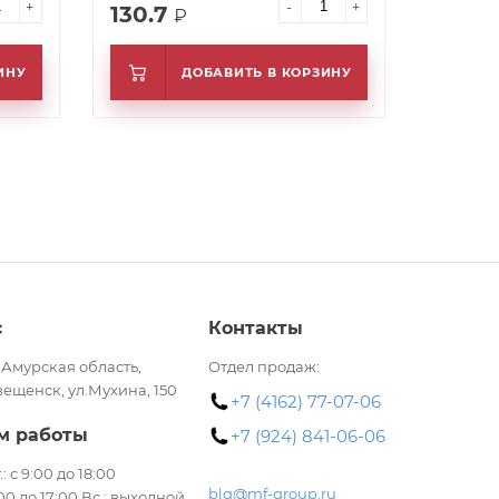
+
-
+
130.7
₽
ИНУ
ДОБАВИТЬ В КОРЗИНУ
с
Контакты
 Амурская область,
Отдел продаж:
вещенск, ул.Мухина, 150
+7 (4162) 77-07-06
м работы
+7 (924) 841-06-06
.: с 9:00 до 18:00
blg@mf-group.ru
:00 до 17:00 Вс.: выходной