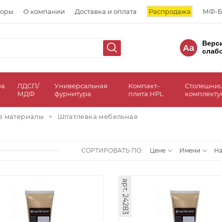
торы
О компании
Доставка и оплата
Распродажа
МФ-Б
Верс
Aa
слаб
ра
ЛДСП/
Универсальная
Компакт-
Столешни
МДФ
фурнитура
плита HPL
комплект
е материалы
>
Шпатлевка мебельная
СОРТИРОВАТЬ ПО:
Цене
Имени
Н
арт. 24283