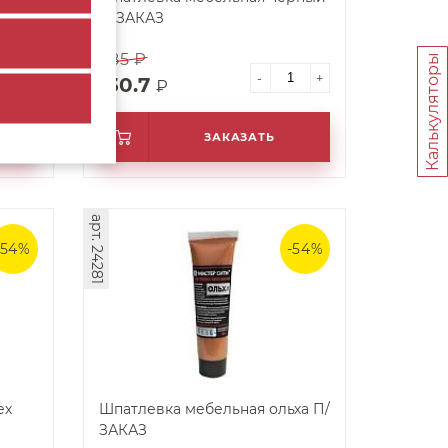
П/ЗАКАЗ
285 ₽
Калькуляторы
+
-
+
130.7
₽
ИНУ
ЗАКАЗАТЬ
арт. 24281
-54%
-54%
ех
Шпатлевка мебельная ольха П/
ЗАКАЗ