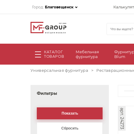
Калькуля
Город:
Благовещенск
Мебельная
Фурниту
КАТАЛОГ
ТОВАРОВ
фурнитура
Blum
Универсальная фурнитура
>
Реставрационны
Фильтры
арт. 24273