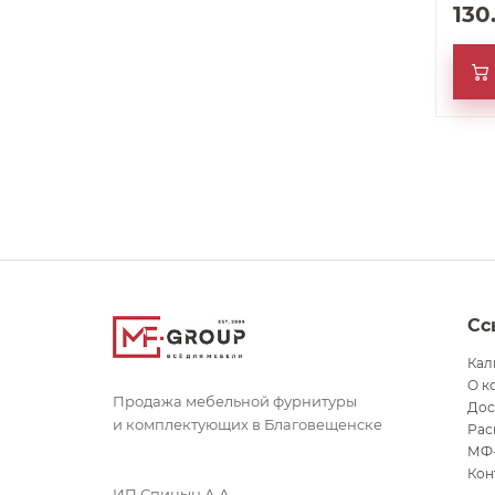
130
Сс
Кал
О к
Продажа мебельной фурнитуры
Дос
и комплектующих в Благовещенске
Рас
МФ
Кон
ИП Спицын А.А