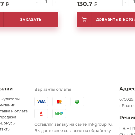
-
+
-
.7
130.7
₽
₽
ЗАКАЗАТЬ
ДОБАВИТЬ В КОРЗ
ылки
Адре
Варианты оплаты
ькуляторы
675029,
омпании
г.Благо
тавка и оплата
продажа
Режи
-Бонусы
Оставляя заявку на сайте mf-group.ru,
Пн. – Пт
такты
Вы даете свое согласие на обработку
Сб.: с 9