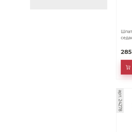
Шпат
седа
28
арт. 24278