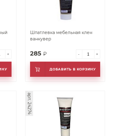
рый
Шпатлевка мебельная клен
ванкувер
285
₽
+
-
+
ИНУ
ДОБАВИТЬ В КОРЗИНУ
арт. 24274