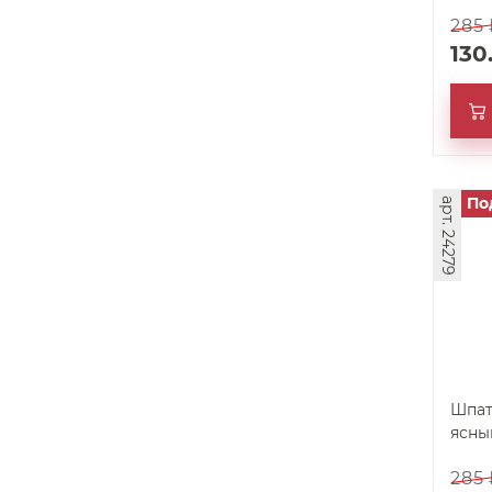
285
130
По
арт. 24279
Шпат
ясны
285