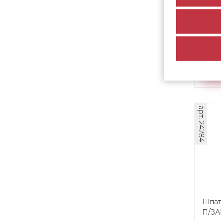
экко
285
130
арт. 24284
Шпат
П/ЗА