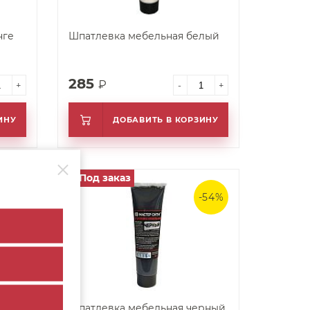
нге
Шпатлевка мебельная белый
285
₽
+
-
+
ИНУ
ДОБАВИТЬ В КОРЗИНУ
Под заказ
арт. 24285
-54%
-54%
лоня
Шпатлевка мебельная черный