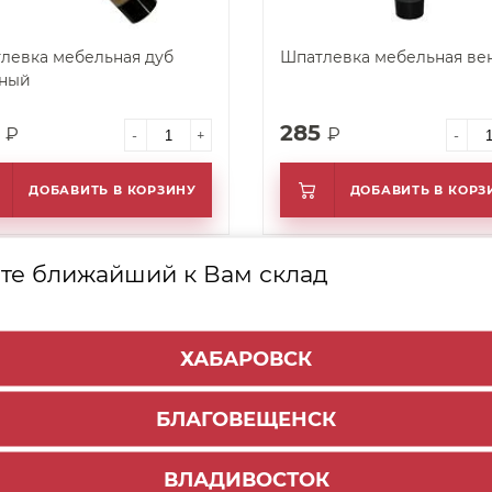
левка мебельная дуб
Шпатлевка мебельная ве
ный
5
285
₽
₽
-
+
-
ДОБАВИТЬ В КОРЗИНУ
ДОБАВИТЬ В КОРЗ
те ближайший к Вам склад
д заказ
арт. 24286
-54%
ХАБАРОВСК
БЛАГОВЕЩЕНСК
ВЛАДИВОСТОК
левка мебельная орех
Шпатлевка мебельная яб