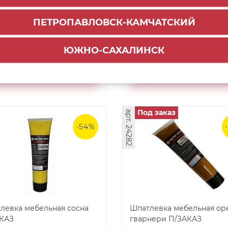
 П/ЗАКАЗ
локарно П/ЗАКАЗ
ПЕТРОПАВЛОВСК-КАМЧАТСКИЙ
 ₽
285 ₽
-
+
-
.7
130.7
₽
₽
ЮЖНО-САХАЛИНСК
ЗАКАЗАТЬ
ДОБАВИТЬ В КОРЗ
Под заказ
арт. 24282
-54%
левка мебельная сосна
Шпатлевка мебельная ор
КАЗ
гварнери П/ЗАКАЗ