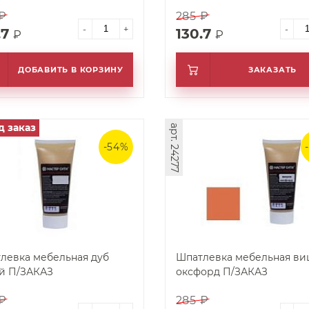
 ₽
285 ₽
-
+
-
.7
130.7
₽
₽
ДОБАВИТЬ В КОРЗИНУ
ЗАКАЗАТЬ
д заказ
арт. 24277
-54%
левка мебельная дуб
Шпатлевка мебельная ви
й П/ЗАКАЗ
оксфорд П/ЗАКАЗ
 ₽
285 ₽