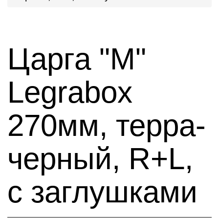
Царга "M"
Legrabox
270мм, терра-
черный, R+L,
с заглушками