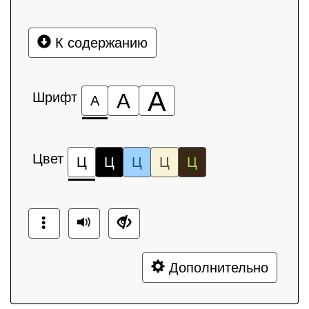
К содержанию
А
Шрифт
А
А
Цвет
Ц
Ц
Ц
Ц
Ц
Дополнительно