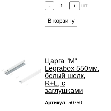
шт
-
+
В корзину
Царга "M"
Legrabox 550мм,
белый шелк,
R+L, с
заглушками
Артикул:
50750