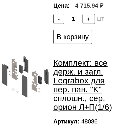
Цена:
4 715.94 ₽
шт
-
+
В корзину
Комплект: все
держ. и загл.
Legrabox для
пер. пан. "K"
сплошн., сер.
орион Л+П(1/6)
Артикул:
48086