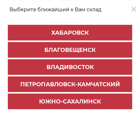
Выберите ближайший к Вам склад
0
0
ХАБАРОВСК
Версия для
Aa
БЛАГОВЕЩЕНСК
слабовидящих
ВЛАДИВОСТОК
КАТАЛОГ
Благовещенск
ТОВАРОВ
ПЕТРОПАВЛОВСК-КАМЧАТСКИЙ
Фурнитура Blum
>
Система выдвижения LEGRABOX
>
Комплектующие Legrabox
ЮЖНО-САХАЛИНСК
Держатель задней стенки Legrabox высота "N",
терра черный, правый