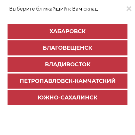
Выберите ближайший к Вам склад
0
0
ХАБАРОВСК
Версия для
Aa
БЛАГОВЕЩЕНСК
слабовидящих
ВЛАДИВОСТОК
КАТАЛОГ
Благовещенск
ТОВАРОВ
ПЕТРОПАВЛОВСК-КАМЧАТСКИЙ
Фурнитура Blum
>
Системы выдвижения TANDEMBOX
>
Комплектующие Tandembox
ЮЖНО-САХАЛИНСК
Заглушка Intivo бел.ш. с логотипом BLUM