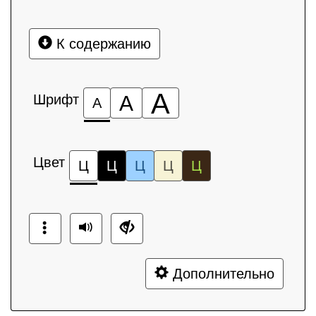
К содержанию
А
Шрифт
А
А
Цвет
Ц
Ц
Ц
Ц
Ц
Дополнительно