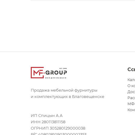
Сс
Кал
О к
Продажа мебельной фурнитуры
Дос
и комплектующих в Благовещенске
Рас
МФ
Кон
ИП Спицын А.А
ИНН 280113811158
ОГРНИП 305280129000038
Р/С 40802810903000002353