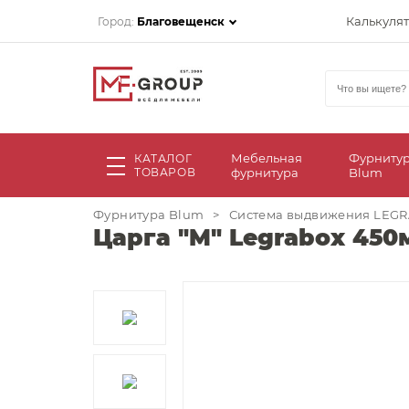
Калькуля
Город:
Благовещенск
Мебельная
Фурниту
КАТАЛОГ
ТОВАРОВ
фурнитура
Blum
Фурнитура Blum
>
Система выдвижения LEG
Царга "M" Legrabox 450