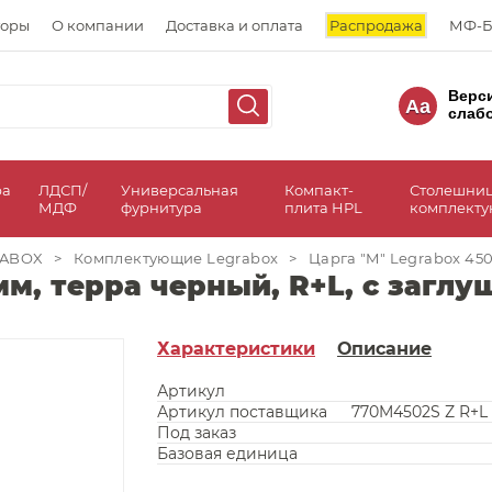
торы
О компании
Доставка и оплата
Распродажа
МФ-Б
Верс
Aa
слаб
ра
ЛДСП/
Универсальная
Компакт-
Столешни
МДФ
фурнитура
плита HPL
комплект
RABOX
>
Комплектующие Legrabox
>
Царга "M" Legrabox 450
мм, терра черный, R+L, с загл
Характеристики
Описание
Артикул
Артикул поставщика
770M4502S Z R+L 
Под заказ
Базовая единица