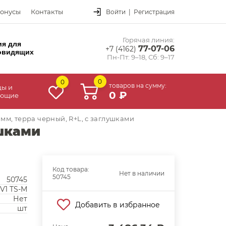
онусы
Контакты
Войти
|
Регистрация
Горячая линия:
ия для
77-07-06
+7 (4162)
овидящих
Пн-Пт: 9–18, Сб: 9–17
0
0
товаров на сумму:
цы и
0 ₽
ующие
мм, терра черный, R+L, с заглушками
ушками
Код товара:
Нет в наличии
50745
50745
V1 TS-M
Нет
Добавить в избранное
шт