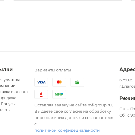
ылки
Адре
Варианты оплаты
ькуляторы
675029,
омпании
г.Благо
тавка и оплата
продажа
Режи
-Бонусы
Оставляя заявку на сайте mf-group.ru,
Пн. – Пт
такты
Вы даете свое согласие на обработку
Сб.: с 9
персональных данных и соглашаетесь
с
политикой конфидециальности