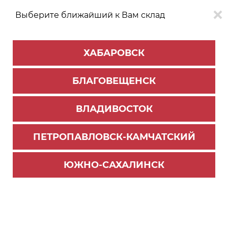
Выберите ближайший к Вам склад
0
0
ХАБАРОВСК
Версия для
Aa
БЛАГОВЕЩЕНСК
слабовидящих
ВЛАДИВОСТОК
КАТАЛОГ
Благовещенск
ТОВАРОВ
ПЕТРОПАВЛОВСК-КАМЧАТСКИЙ
Фурнитура Blum
>
Система выдвижения LEGRABOX
>
Комплектующие Legrabox
ЮЖНО-САХАЛИНСК
Царга "F" Legrabox 450мм, терра-черный, R+L,
с заглушками