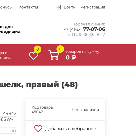
онусы
Контакты
Войти
|
Регистрация
Горячая линия:
ия для
77-07-06
+7 (4162)
овидящих
Пн-Пт: 9–18, Сб: 9–17
0
0
товаров на сумму:
цы и
0 ₽
ующие
шелк, правый (48)
Код товара:
Нет в наличии
49842
49842
48SW-
Добавить в избранное
шт