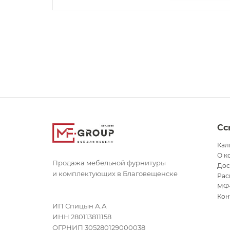
Сс
Кал
О к
Продажа мебельной фурнитуры
Дос
и комплектующих в Благовещенске
Рас
МФ
Кон
ИП Спицын А.А
ИНН 280113811158
ОГРНИП 305280129000038