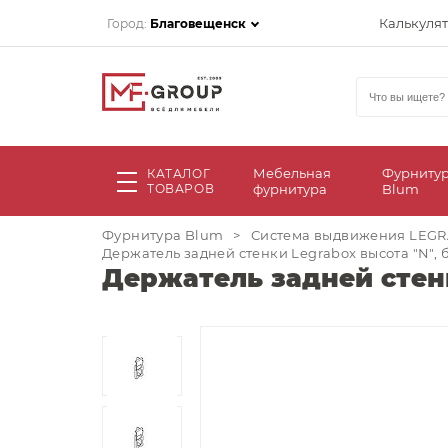
Калькуля
Город:
Благовещенск
Мебельная
Фурниту
КАТАЛОГ
ТОВАРОВ
фурнитура
Blum
Фурнитура Blum
>
Система выдвижения LEG
Держатель задней стенки Legrabox высота "N", 
Держатель задней стенк