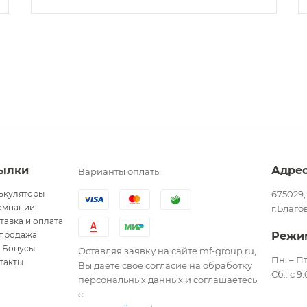
ылки
Адре
Варианты оплаты
ькуляторы
675029,
омпании
г.Благо
тавка и оплата
продажа
Режи
-Бонусы
Оставляя заявку на сайте mf-group.ru,
Пн. – Пт
такты
Вы даете свое согласие на обработку
Сб.: с 9
персональных данных и соглашаетесь
с