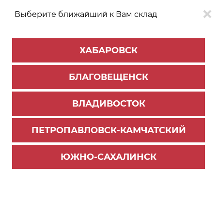
Выберите ближайший к Вам склад
0
0
ХАБАРОВСК
Версия для
Aa
БЛАГОВЕЩЕНСК
слабовидящих
ВЛАДИВОСТОК
КАТАЛОГ
Благовещенск
ТОВАРОВ
ПЕТРОПАВЛОВСК-КАМЧАТСКИЙ
Фурнитура Blum
>
Система выдвижения LEGRABOX
>
Комплектующие Legrabox
ЮЖНО-САХАЛИНСК
Держатель задней стенки Legrabox высота "N",
белый шелк, левый (48)