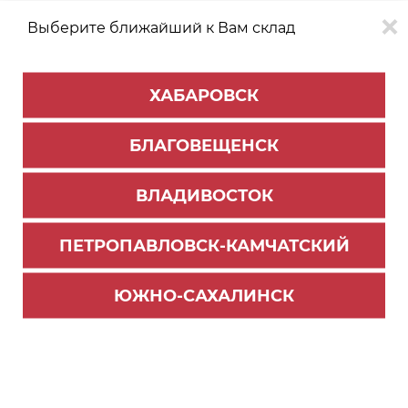
Выберите ближайший к Вам склад
0
0
ХАБАРОВСК
Версия для
Aa
БЛАГОВЕЩЕНСК
слабовидящих
ВЛАДИВОСТОК
КАТАЛОГ
Благовещенск
ТОВАРОВ
ПЕТРОПАВЛОВСК-КАМЧАТСКИЙ
Фурнитура Blum
>
Система выдвижения LEGRABOX
>
Комплектующие Legrabox
ЮЖНО-САХАЛИНСК
Держатель задней стенки Legrabox высота
"M", нержав, левый (48)