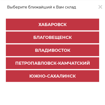
Выберите ближайший к Вам склад
0
0
ХАБАРОВСК
Версия для
Aa
БЛАГОВЕЩЕНСК
слабовидящих
ВЛАДИВОСТОК
КАТАЛОГ
Благовещенск
ТОВАРОВ
ПЕТРОПАВЛОВСК-КАМЧАТСКИЙ
ЛДСП/МДФ
>
ЛДСП EXTRAVERT
>
ЛДСП
ЛДСП Дуб Астраханский ржаной 2800х2070х16
ЮЖНО-САХАЛИНСК
мм E1 D.304.W04