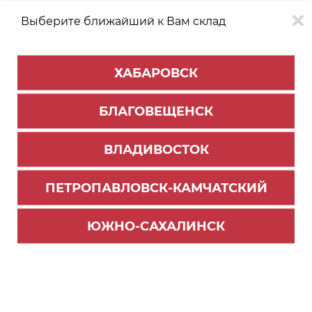
Выберите ближайший к Вам склад
0
0
ХАБАРОВСК
Версия для
Aa
БЛАГОВЕЩЕНСК
слабовидящих
ВЛАДИВОСТОК
КАТАЛОГ
Благовещенск
ТОВАРОВ
ПЕТРОПАВЛОВСК-КАМЧАТСКИЙ
ЛДСП/МДФ
>
ЛДСП EXTRAVERT
>
ЛДСП
ЛДСП Сплав Белгородский темный 2800х2070х
ЮЖНО-САХАЛИНСК
16мм E1 F.414.F01