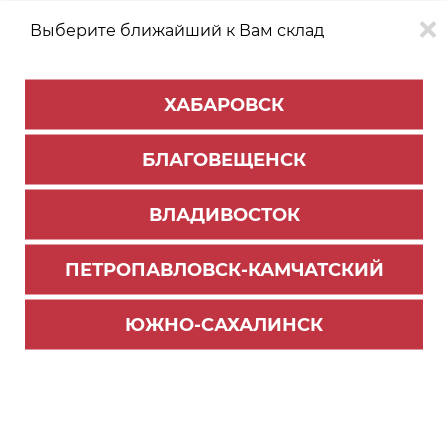
Выберите ближайший к Вам склад
0
0
ХАБАРОВСК
Версия для
Aa
БЛАГОВЕЩЕНСК
слабовидящих
ВЛАДИВОСТОК
КАТАЛОГ
Благовещенск
ТОВАРОВ
ПЕТРОПАВЛОВСК-КАМЧАТСКИЙ
Фурнитура Blum
>
Система выдвижения LEGRABOX
Фильтр
ЮЖНО-САХАЛИНСК
СОРТИРОВАТЬ ПО:
Цене
Имени
Наличию