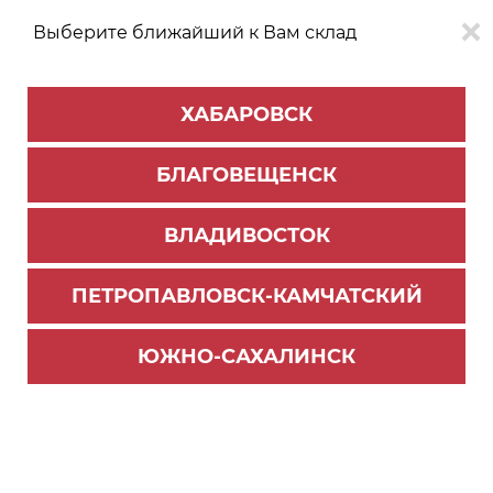
Выберите ближайший к Вам склад
0
0
ХАБАРОВСК
Версия для
Aa
БЛАГОВЕЩЕНСК
слабовидящих
ВЛАДИВОСТОК
КАТАЛОГ
Благовещенск
ТОВАРОВ
ПЕТРОПАВЛОВСК-КАМЧАТСКИЙ
Фурнитура Blum
>
Петли Blum
>
Амортизаторы, заглушки, ограничители
ЮЖНО-САХАЛИНСК
Декоративная заглушка для петли 71B7550 чер
ный оникс