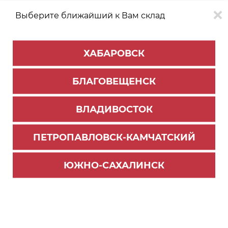
Выберите ближайший к Вам склад
0
0
ХАБАРОВСК
Версия для
Aa
БЛАГОВЕЩЕНСК
слабовидящих
ВЛАДИВОСТОК
КАТАЛОГ
Благовещенск
ТОВАРОВ
ПЕТРОПАВЛОВСК-КАМЧАТСКИЙ
Фурнитура Blum
>
Петли Blum
>
Амортизаторы, заглушки, ограничители
ЮЖНО-САХАЛИНСК
Заглушка для чашки петли 71B3550 (1000)