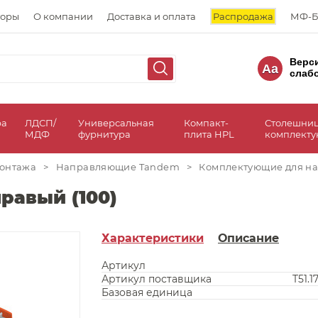
торы
О компании
Доставка и оплата
Распродажа
МФ-Б
Верс
Aa
слаб
ра
ЛДСП/
Универсальная
Компакт-
Столешни
МДФ
фурнитура
плита HPL
комплект
онтажа
>
Направляющие Tandem
>
Комплектующие для н
равый (100)
Характеристики
Описание
Артикул
Артикул поставщика
T51.1
Базовая единица