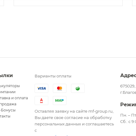
ылки
Адре
Варианты оплаты
ькуляторы
675029,
омпании
г.Благо
тавка и оплата
продажа
Режи
-Бонусы
Оставляя заявку на сайте mf-group.ru,
Пн. – Пт
такты
Вы даете свое согласие на обработку
Сб.: с 9
персональных данных и соглашаетесь
с