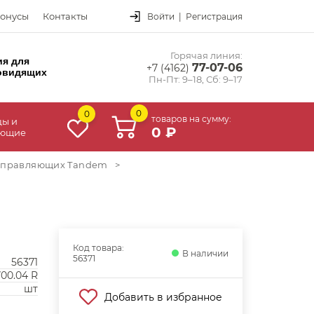
онусы
Контакты
Войти
|
Регистрация
Горячая линия:
ия для
77-07-06
+7 (4162)
овидящих
Пн-Пт: 9–18, Сб: 9–17
0
0
товаров на сумму:
цы и
0 ₽
ующие
аправляющих Tandem
>
Код товара:
В наличии
56371
56371
700.04 R
шт
Добавить в избранное