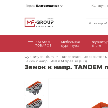
Калькуля
Город:
Благовещенск
Мебельная
Фурниту
КАТАЛОГ
ТОВАРОВ
фурнитура
Blum
Фурнитура Blum
>
Направляющие скрытого м
Замок к напр. TANDEM правый (100)
Замок к напр. TANDEM п