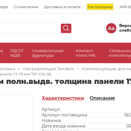
торы
О компании
Доставка и оплата
Распродажа
МФ-Б
Верс
Aa
слаб
ра
ЛДСП/
Универсальная
Компакт-
Столешни
МДФ
фурнитура
плита HPL
комплект
онтажа
>
Направляющие Tandem
>
Комплектующие для н
ели 17-19 мм TIP-ON (6)
 полн.выдв. толщина панели 17-
Характеристики
Описание
Артикул
Артикул поставщика
56
Новинка
Дата ввода новинки
05