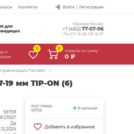
онусы
Контакты
Войти
|
Регистрация
Горячая линия:
ия для
77-07-06
+7 (4162)
овидящих
Пн-Пт: 9–18, Сб: 9–17
0
0
товаров на сумму:
цы и
0 ₽
ующие
аправляющих Tandem
>
19 мм TIP-ON (6)
Код товара:
В наличии
59759
59759
0F2700T
Да
Добавить в избранное
.12.2024