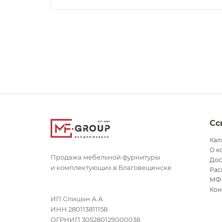
Сс
Кал
О к
Продажа мебельной фурнитуры
Дос
и комплектующих в Благовещенске
Рас
МФ
Кон
ИП Спицын А.А
ИНН 280113811158
ОГРНИП 305280129000038