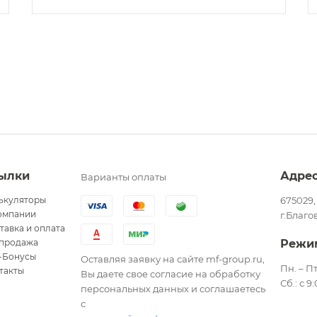
ылки
Адре
Варианты оплаты
ькуляторы
675029,
омпании
г.Благо
тавка и оплата
продажа
Режи
-Бонусы
Оставляя заявку на сайте mf-group.ru,
Пн. – Пт
такты
Вы даете свое согласие на обработку
Сб.: с 9
персональных данных и соглашаетесь
с