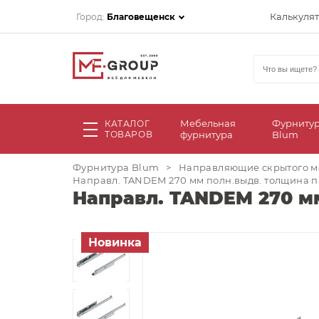
Калькуля
Город:
Благовещенск
Мебельная
Фурниту
КАТАЛОГ
ТОВАРОВ
фурнитура
Blum
Фурнитура Blum
>
Направляющие скрытого м
Направл. TANDEM 270 мм полн.выдв. толщина пан
Направл. TANDEM 270 мм
Новинка