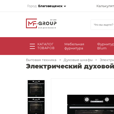
Калькуля
Город:
Благовещенск
Мебельная
Фурниту
КАТАЛОГ
ТОВАРОВ
фурнитура
Blum
Бытовая техника
>
Духовые шкафы
>
Электри
Электрический духовой