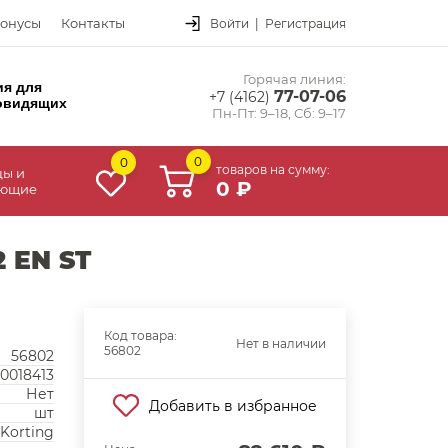
онусы
Контакты
Войти
|
Регистрация
Горячая линия:
ия для
77-07-06
+7 (4162)
овидящих
Пн-Пт: 9–18, Сб: 9–17
0
0
товаров на сумму:
цы и
0 ₽
ующие
 EN ST
Код товара:
Нет в наличии
56802
56802
0018413
Нет
Добавить в избранное
шт
Korting