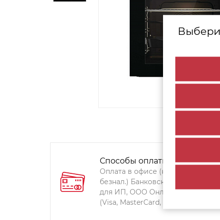
Выбери
Способы оплаты:
Оплата в офисе (наличными,
безнал.) Банковский перевод
для ИП, ООО Онлайн-оплата
(Visa, MasterCard, Мир)