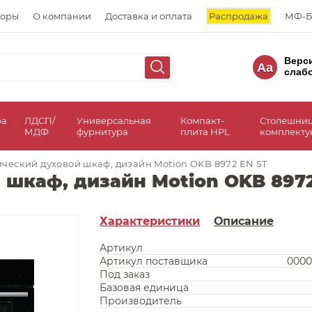
торы
О компании
Доставка и оплата
Распродажа
МФ-Б
Верс
Aa
слаб
ра
ЛДСП/
Универсальная
Компакт-
Столешни
МДФ
фурнитура
плита HPL
комплект
ческий духовой шкаф, дизайн Motion OKB 8972 EN ST
 шкаф, дизайн Motion OKB 8972
Характеристики
Описание
Артикул
Артикул поставщика
0000
Под заказ
Базовая единица
Производитель