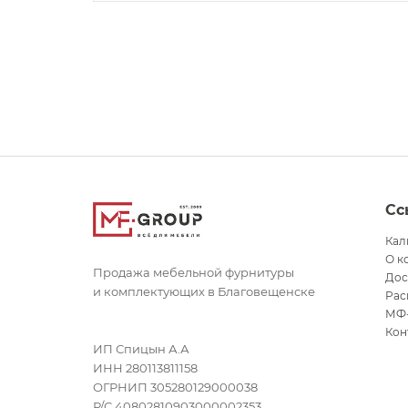
Сс
Кал
О к
Продажа мебельной фурнитуры
Дос
и комплектующих в Благовещенске
Рас
МФ
Кон
ИП Спицын А.А
ИНН 280113811158
ОГРНИП 305280129000038
Р/С 40802810903000002353