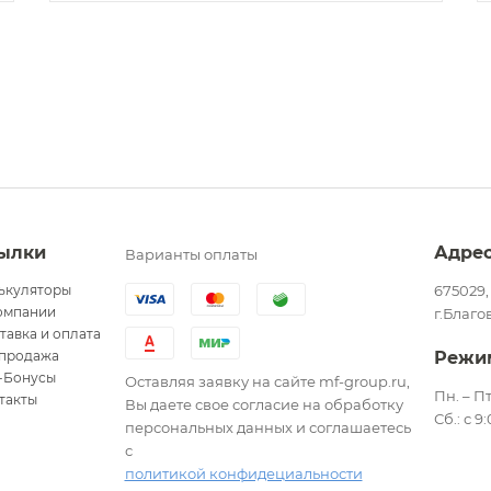
ылки
Адре
Варианты оплаты
ькуляторы
675029,
омпании
г.Благо
тавка и оплата
продажа
Режи
-Бонусы
Оставляя заявку на сайте mf-group.ru,
Пн. – Пт
такты
Вы даете свое согласие на обработку
Сб.: с 9
персональных данных и соглашаетесь
с
политикой конфидециальности