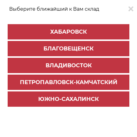
Выберите ближайший к Вам склад
0
0
ХАБАРОВСК
Версия для
Aa
БЛАГОВЕЩЕНСК
слабовидящих
ВЛАДИВОСТОК
КАТАЛОГ
Благовещенск
ТОВАРОВ
ПЕТРОПАВЛОВСК-КАМЧАТСКИЙ
Фурнитура Blum
>
Системы выдвижения TANDEMBOX
>
Комплектующие Tandembox
ЮЖНО-САХАЛИНСК
Заднее крепление M. R+L бел.ш (50)