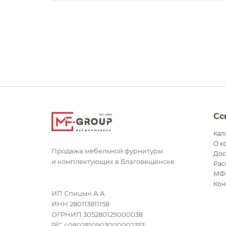
Сс
Кал
О к
Продажа мебельной фурнитуры
Дос
и комплектующих в Благовещенске
Рас
МФ
Кон
ИП Спицын А.А
ИНН 280113811158
ОГРНИП 305280129000038
Р/С 40802810903000002353