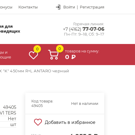
онусы
Контакты
Войти
|
Регистрация
Горячая линия:
ия для
77-07-06
+7 (4162)
овидящих
Пн-Пт: 9–18, Сб: 9–17
0
0
товаров на сумму:
цы и
0 ₽
ующие
 "K" 450мм R+L ANTARO черный
Код товара:
Нет в наличии
49405
49405
V1 TERS
Нет
Добавить в избранное
шт