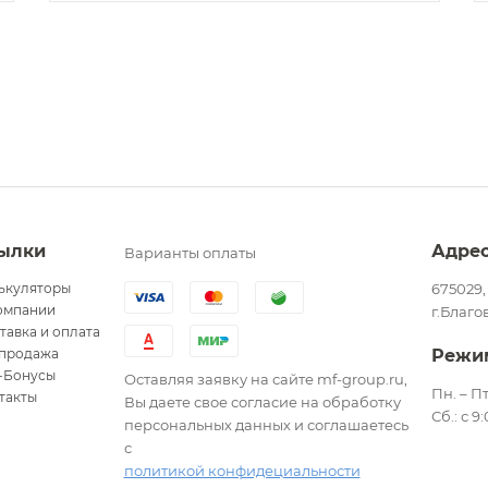
ылки
Адре
Варианты оплаты
ькуляторы
675029,
омпании
г.Благо
тавка и оплата
продажа
Режи
-Бонусы
Оставляя заявку на сайте mf-group.ru,
Пн. – Пт
такты
Вы даете свое согласие на обработку
Сб.: с 9
персональных данных и соглашаетесь
с
политикой конфидециальности