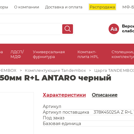
торы
О компании
Доставка и оплата
Распродажа
МФ-Б
Верс
Aa
слаб
ра
ЛДСП/
Универсальная
Компакт-
Столешни
МДФ
фурнитура
плита HPL
комплект
NDEMBOX
>
Комплектующие Tandembox
>
Царга TANDEMBOX
450мм R+L ANTARO черный
Характеристики
Описание
Артикул
Артикул поставщика
378K4502SA Z R+L 
Под заказ
Базовая единица