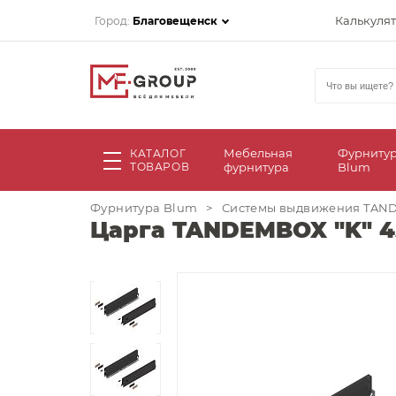
Калькуля
Город:
Благовещенск
Мебельная
Фурниту
КАТАЛОГ
ТОВАРОВ
фурнитура
Blum
Фурнитура Blum
>
Системы выдвижения TA
Царга TANDEMBOX "K" 