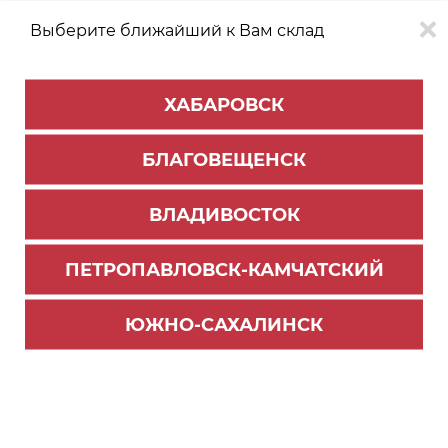
Выберите ближайший к Вам склад
0
0
ХАБАРОВСК
Версия для
Aa
БЛАГОВЕЩЕНСК
слабовидящих
ВЛАДИВОСТОК
КАТАЛОГ
Благовещенск
ТОВАРОВ
ПЕТРОПАВЛОВСК-КАМЧАТСКИЙ
Фурнитура Blum
>
Системы выдвижения TANDEMBOX
>
Комплектующие Tandembox
ЮЖНО-САХАЛИНСК
Продольный релинг 500мм (сверху) ящик с вы
соким фасадом левый серый