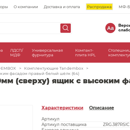
торы
О компании
Доставка и оплата
Распродажа
МФ-Б
Верс
Aa
слаб
ра
ЛДСП/
Универсальная
Компакт-
Столешни
МДФ
фурнитура
плита HPL
комплект
NDEMBOX
>
Комплектующие Tandembox
>
оким фасадом правый белый шёлк (64)
мм (сверху) ящик с высоким 
Характеристики
Описание
Артикул
Артикул поставщика
ZRG.387RSIC