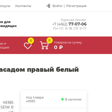
онусы
Контакты
Войти
|
Регистрация
Горячая линия:
ия для
77-07-06
+7 (4162)
овидящих
Пн-Пт: 9–18, Сб: 9–17
0
0
товаров на сумму:
цы и
0 ₽
ующие
фасадом правый белый
Код товара:
В наличии
49385
49385
 SEIW R