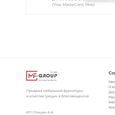
(Visa, MasterCard, Мир)
Сс
Кал
О к
Продажа мебельной фурнитуры
Дос
и комплектующих в Благовещенске
Рас
МФ
Кон
ИП Спицын А.А