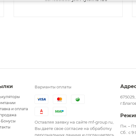
ылки
Адре
Варианты оплаты
ькуляторы
675029,
омпании
г.Благо
тавка и оплата
продажа
Режи
-Бонусы
Оставляя заявку на сайте mf-group.ru,
Пн. – Пт
такты
Вы даете свое согласие на обработку
Сб.: с 9
персональных данных и соглашаетесь