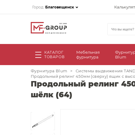
Калькуля
Город:
Благовещенск
Мебельная
Фурниту
КАТАЛОГ
ТОВАРОВ
фурнитура
Blum
Фурнитура Blum
>
Системы выдвижения TA
Продольный релинг 450мм (сверху) ящик с выс
Продольный релинг 450
шёлк (64)