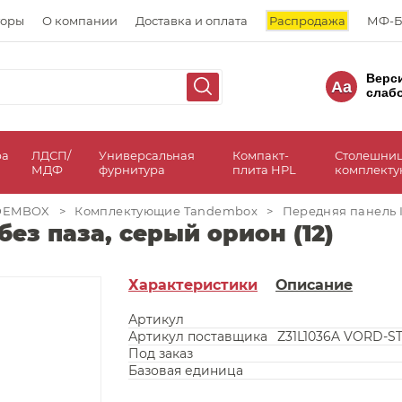
торы
О компании
Доставка и оплата
Распродажа
МФ-Б
Верс
Aa
слаб
ра
ЛДСП/
Универсальная
Компакт-
Столешни
МДФ
фурнитура
плита HPL
комплект
NDEMBOX
>
Комплектующие Tandembox
>
Передняя панель In
без паза, серый орион (12)
Характеристики
Описание
Артикул
Артикул поставщика
Z31L1036A VORD-S
Под заказ
Базовая единица