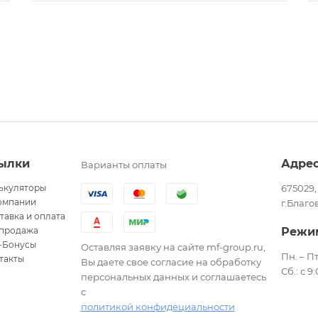
ылки
Адре
Варианты оплаты
ькуляторы
675029,
омпании
г.Благо
тавка и оплата
продажа
Режи
-Бонусы
Оставляя заявку на сайте mf-group.ru,
Пн. – Пт
такты
Вы даете свое согласие на обработку
Сб.: с 9
персональных данных и соглашаетесь
с
политикой конфидециальности