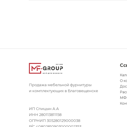
Сс
Кал
О к
Продажа мебельной фурнитуры
Дос
и комплектующих в Благовещенске
Рас
МФ
Кон
ИП Спицын А.А
ИНН 280113811158
ОГРНИП 305280129000038
Р/С 40802810903000002353