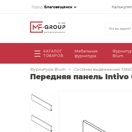
Калькуля
Город:
Благовещенск
Мебельная
Фурниту
КАТАЛОГ
ТОВАРОВ
фурнитура
Blum
Фурнитура Blum
>
Системы выдвижения TA
Передняя панель Intivo 