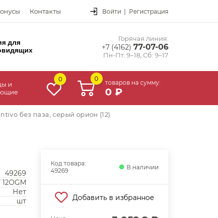
онусы
Контакты
Войти
|
Регистрация
Горячая линия:
ия для
77-07-06
+7 (4162)
овидящих
Пн-Пт: 9–18, Сб: 9–17
0
0
товаров на сумму:
цы и
0 ₽
ующие
tivo без паза, серый орион (12)
Код товара:
В наличии
49269
49269
T 12OGM
Нет
Добавить в избранное
шт