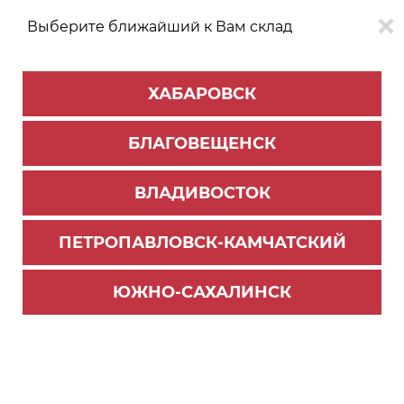
Выберите ближайший к Вам склад
0
0
ХАБАРОВСК
Версия для
Aa
БЛАГОВЕЩЕНСК
слабовидящих
ВЛАДИВОСТОК
КАТАЛОГ
Благовещенск
ТОВАРОВ
ПЕТРОПАВЛОВСК-КАМЧАТСКИЙ
Фурнитура Blum
>
Системы выдвижения TANDEMBOX
>
Комплектующие Tandembox
ЮЖНО-САХАЛИНСК
Держатель BOXCOVER задний НЕРЖ. R+L