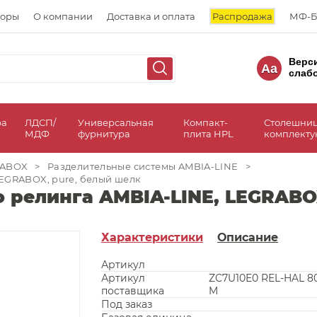
торы
О компании
Доставка и оплата
Распродажа
МФ-Б
Верс
Aa
слаб
ра
ЛДСП/
Универсальная
Компакт-
Столешни
МДФ
фурнитура
плита HPL
комплект
RABOX
>
Разделительные системы AMBIA-LINE
>
EGRABOX, pure, белый шелк
 релинга AMBIA-LINE, LEGRABO
Характеристики
Описание
Артикул
Артикул
ZC7U10E0 REL-HAL 
поставщика
M
Под заказ