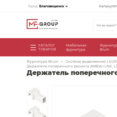
Калькуля
Город:
Благовещенск
Мебельная
Фурниту
КАТАЛОГ
ТОВАРОВ
фурнитура
Blum
Фурнитура Blum
>
Система выдвижения LEG
Держатель поперечного релинга AMBIA-LINE, L
Держатель поперечного