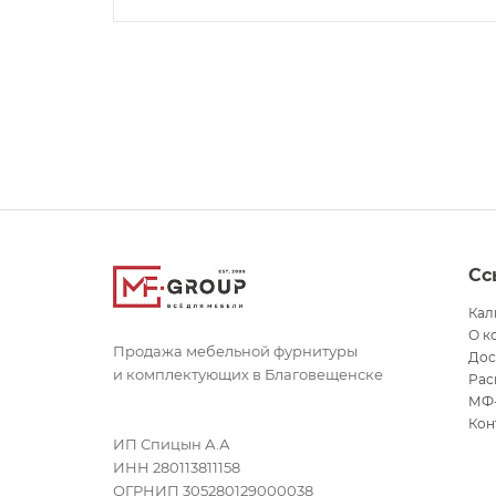
Сс
Кал
О к
Продажа мебельной фурнитуры
Дос
и комплектующих в Благовещенске
Рас
МФ
Кон
ИП Спицын А.А
ИНН 280113811158
ОГРНИП 305280129000038