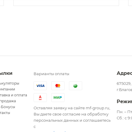
ылки
Адре
Варианты оплаты
ькуляторы
675029,
омпании
г.Благо
тавка и оплата
продажа
Режи
-Бонусы
Оставляя заявку на сайте mf-group.ru,
Пн. – Пт
такты
Вы даете свое согласие на обработку
Сб.: с 9
персональных данных и соглашаетесь
с