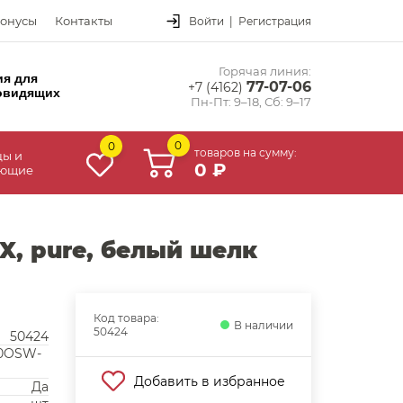
онусы
Контакты
Войти
|
Регистрация
Горячая линия:
ия для
77-07-06
+7 (4162)
овидящих
Пн-Пт: 9–18, Сб: 9–17
0
0
товаров на сумму:
цы и
0 ₽
ующие
X, pure, белый шелк
Код товара:
В наличии
50424
50424
80OSW-
Добавить в избранное
Да