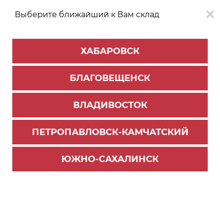
Выберите ближайший к Вам склад
0
0
ХАБАРОВСК
Версия для
Aa
БЛАГОВЕЩЕНСК
слабовидящих
ВЛАДИВОСТОК
КАТАЛОГ
Благовещенск
ТОВАРОВ
ПЕТРОПАВЛОВСК-КАМЧАТСКИЙ
Петля CLIP top BLUMOTION для профильных д
верей, вкладная , 95° черный оникс
ЮЖНО-САХАЛИНСК