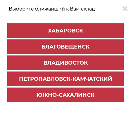
Выберите ближайший к Вам склад
0
0
ХАБАРОВСК
Версия для
Aa
БЛАГОВЕЩЕНСК
слабовидящих
ВЛАДИВОСТОК
КАТАЛОГ
Благовещенск
ТОВАРОВ
ПЕТРОПАВЛОВСК-КАМЧАТСКИЙ
Петля Модуль BLUMOTION скр.угол (50/250)
ЮЖНО-САХАЛИНСК